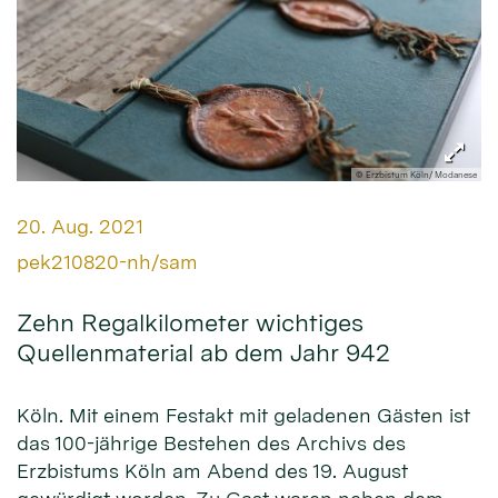
© Erzbistum Köln/ Modanese
Datum:
20. Aug. 2021
Von:
pek210820-nh/sam
Zehn Regalkilometer wichtiges
Quellenmaterial ab dem Jahr 942
Köln. Mit einem Festakt mit geladenen Gästen ist
das 100-jährige Bestehen des Archivs des
Erzbistums Köln am Abend des 19. August