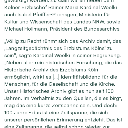
gewürdigt worden. Zu Gast waren neben dem
Kölner Erzbischof Rainer Maria Kardinal Woelki
auch Isabel Pfeiffer-Poensgen, Ministerin für
Kultur und Wissenschaft des Landes NRW, sowie
Michael Hollmann, Präsident des Bundesarchivs.
„Völlig zu Recht rühmt sich das Archiv damit, das
‚Langzeitgedächtnis des Erzbistums Kölns‘ zu
sein“, sagte Kardinal Woelki in seiner Begrüßung.
„Neben aller rein historischen Forschung, die das
Historische Archiv des Erzbistums Köln
ermöglicht, wirkt es […] identitätsbildend für die
Menschen, für die Gesellschaft und die Kirche.
Unser Historisches Archiv gibt es nun seit 100
Jahren. Im Verhältnis zu den Quellen, die es birgt,
mag das eine kurze Zeitspanne sein. Und doch:
100 Jahre - das ist eine Zeitspanne, die sich
unserer persönlichen Erinnerung entzieht. Das ist
eine Zeitspanne, die selbst schon wieder zur