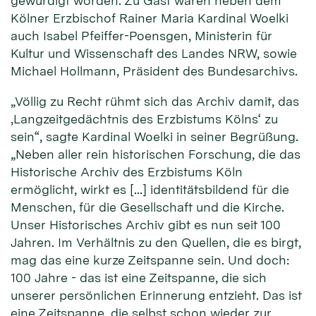
gewürdigt worden. Zu Gast waren neben dem
Kölner Erzbischof Rainer Maria Kardinal Woelki
auch Isabel Pfeiffer-Poensgen, Ministerin für
Kultur und Wissenschaft des Landes NRW, sowie
Michael Hollmann, Präsident des Bundesarchivs.
„Völlig zu Recht rühmt sich das Archiv damit, das
‚Langzeitgedächtnis des Erzbistums Kölns‘ zu
sein“, sagte Kardinal Woelki in seiner Begrüßung.
„Neben aller rein historischen Forschung, die das
Historische Archiv des Erzbistums Köln
ermöglicht, wirkt es […] identitätsbildend für die
Menschen, für die Gesellschaft und die Kirche.
Unser Historisches Archiv gibt es nun seit 100
Jahren. Im Verhältnis zu den Quellen, die es birgt,
mag das eine kurze Zeitspanne sein. Und doch:
100 Jahre - das ist eine Zeitspanne, die sich
unserer persönlichen Erinnerung entzieht. Das ist
eine Zeitspanne, die selbst schon wieder zur