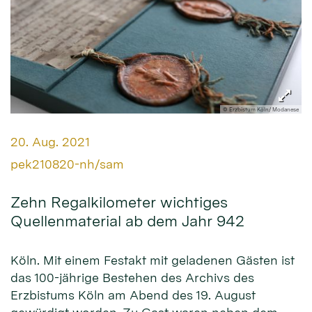
© Erzbistum Köln/ Modanese
Datum:
20. Aug. 2021
Von:
pek210820-nh/sam
Zehn Regalkilometer wichtiges
Quellenmaterial ab dem Jahr 942
Köln. Mit einem Festakt mit geladenen Gästen ist
das 100-jährige Bestehen des Archivs des
Erzbistums Köln am Abend des 19. August