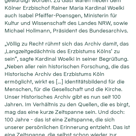
gewürdigt worden. Zu Gast waren neben dem
Kölner Erzbischof Rainer Maria Kardinal Woelki
auch Isabel Pfeiffer-Poensgen, Ministerin für
Kultur und Wissenschaft des Landes NRW, sowie
Michael Hollmann, Präsident des Bundesarchivs.
„Völlig zu Recht rühmt sich das Archiv damit, das
‚Langzeitgedächtnis des Erzbistums Kölns‘ zu
sein“, sagte Kardinal Woelki in seiner Begrüßung.
„Neben aller rein historischen Forschung, die das
Historische Archiv des Erzbistums Köln
ermöglicht, wirkt es […] identitätsbildend für die
Menschen, für die Gesellschaft und die Kirche.
Unser Historisches Archiv gibt es nun seit 100
Jahren. Im Verhältnis zu den Quellen, die es birgt,
mag das eine kurze Zeitspanne sein. Und doch:
100 Jahre - das ist eine Zeitspanne, die sich
unserer persönlichen Erinnerung entzieht. Das ist
eine Zeitspanne, die selbst schon wieder zur