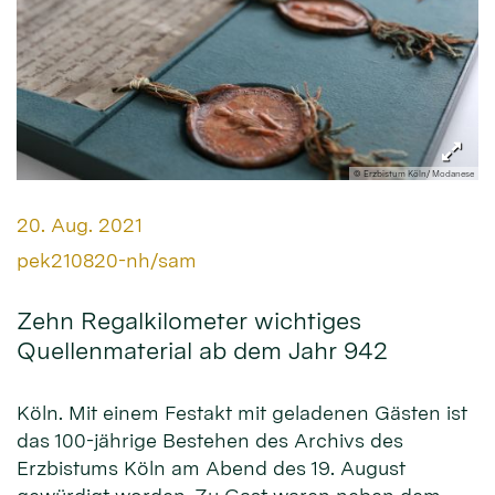
© Erzbistum Köln/ Modanese
Datum:
20. Aug. 2021
Von:
pek210820-nh/sam
Zehn Regalkilometer wichtiges
Quellenmaterial ab dem Jahr 942
Köln. Mit einem Festakt mit geladenen Gästen ist
das 100-jährige Bestehen des Archivs des
Erzbistums Köln am Abend des 19. August