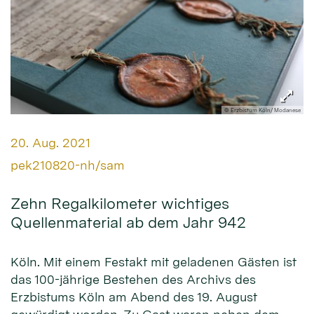
© Erzbistum Köln/ Modanese
Datum:
20. Aug. 2021
Von:
pek210820-nh/sam
Zehn Regalkilometer wichtiges
Quellenmaterial ab dem Jahr 942
Köln. Mit einem Festakt mit geladenen Gästen ist
das 100-jährige Bestehen des Archivs des
Erzbistums Köln am Abend des 19. August