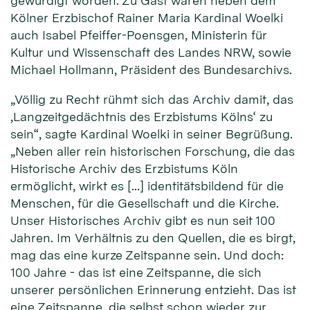
gewürdigt worden. Zu Gast waren neben dem
Kölner Erzbischof Rainer Maria Kardinal Woelki
auch Isabel Pfeiffer-Poensgen, Ministerin für
Kultur und Wissenschaft des Landes NRW, sowie
Michael Hollmann, Präsident des Bundesarchivs.
„Völlig zu Recht rühmt sich das Archiv damit, das
‚Langzeitgedächtnis des Erzbistums Kölns‘ zu
sein“, sagte Kardinal Woelki in seiner Begrüßung.
„Neben aller rein historischen Forschung, die das
Historische Archiv des Erzbistums Köln
ermöglicht, wirkt es […] identitätsbildend für die
Menschen, für die Gesellschaft und die Kirche.
Unser Historisches Archiv gibt es nun seit 100
Jahren. Im Verhältnis zu den Quellen, die es birgt,
mag das eine kurze Zeitspanne sein. Und doch:
100 Jahre - das ist eine Zeitspanne, die sich
unserer persönlichen Erinnerung entzieht. Das ist
eine Zeitspanne, die selbst schon wieder zur