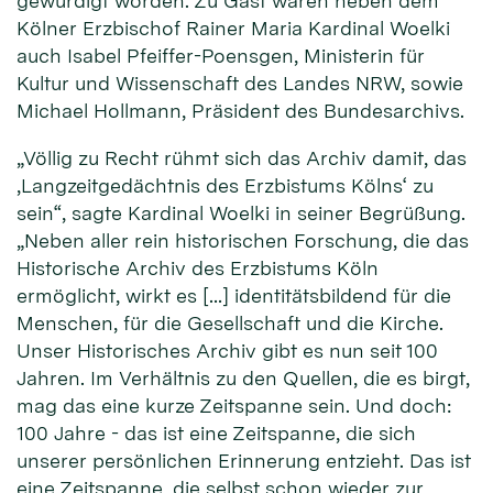
gewürdigt worden. Zu Gast waren neben dem
Kölner Erzbischof Rainer Maria Kardinal Woelki
auch Isabel Pfeiffer-Poensgen, Ministerin für
Kultur und Wissenschaft des Landes NRW, sowie
Michael Hollmann, Präsident des Bundesarchivs.
„Völlig zu Recht rühmt sich das Archiv damit, das
‚Langzeitgedächtnis des Erzbistums Kölns‘ zu
sein“, sagte Kardinal Woelki in seiner Begrüßung.
„Neben aller rein historischen Forschung, die das
Historische Archiv des Erzbistums Köln
ermöglicht, wirkt es […] identitätsbildend für die
Menschen, für die Gesellschaft und die Kirche.
Unser Historisches Archiv gibt es nun seit 100
Jahren. Im Verhältnis zu den Quellen, die es birgt,
mag das eine kurze Zeitspanne sein. Und doch:
100 Jahre - das ist eine Zeitspanne, die sich
unserer persönlichen Erinnerung entzieht. Das ist
eine Zeitspanne, die selbst schon wieder zur