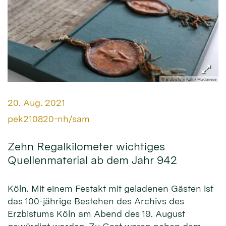
© Erzbistum Köln/ Modanese
Datum:
20. Aug. 2021
Von:
pek210820-nh/sam
Zehn Regalkilometer wichtiges
Quellenmaterial ab dem Jahr 942
Köln. Mit einem Festakt mit geladenen Gästen ist
das 100-jährige Bestehen des Archivs des
Erzbistums Köln am Abend des 19. August