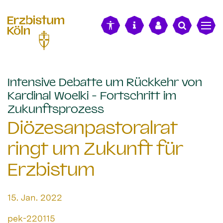
alt springen
Intensive Debatte um Rückkehr von
Kardinal Woelki - Fortschritt im
:
Zukunftsprozess
Diözesanpastoralrat
ringt um Zukunft für
Erzbistum
Datum:
15. Jan. 2022
Von:
pek-220115