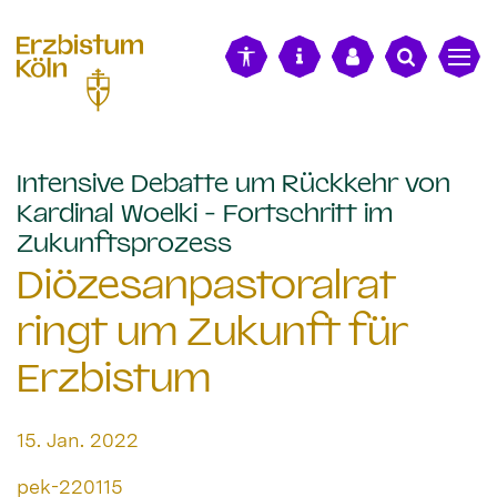
alt springen
Intensive Debatte um Rückkehr von
Kardinal Woelki - Fortschritt im
:
Zukunftsprozess
Diözesanpastoralrat
ringt um Zukunft für
Erzbistum
Datum:
15. Jan. 2022
Von:
pek-220115