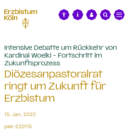
alt springen
Intensive Debatte um Rückkehr von
Kardinal Woelki - Fortschritt im
:
Zukunftsprozess
Diözesanpastoralrat
ringt um Zukunft für
Erzbistum
Datum:
15. Jan. 2022
Von:
pek-220115