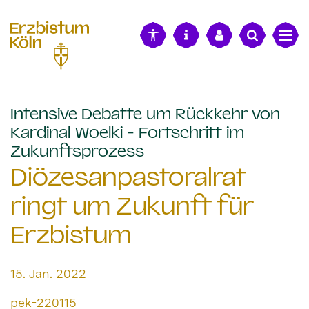
alt springen
Intensive Debatte um Rückkehr von
Kardinal Woelki - Fortschritt im
:
Zukunftsprozess
Diözesanpastoralrat
ringt um Zukunft für
Erzbistum
Datum:
15. Jan. 2022
Von:
pek-220115