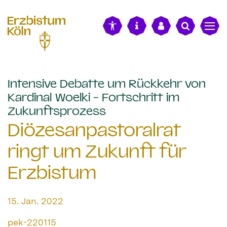
alt springen
Intensive Debatte um Rückkehr von
Kardinal Woelki - Fortschritt im
:
Zukunftsprozess
Diözesanpastoralrat
ringt um Zukunft für
Erzbistum
Datum:
15. Jan. 2022
Von:
pek-220115