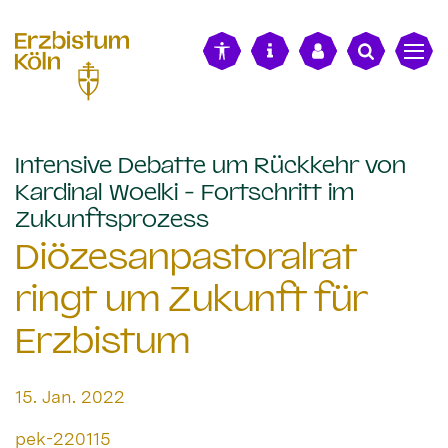
alt springen
Intensive Debatte um Rückkehr von
Kardinal Woelki - Fortschritt im
:
Zukunftsprozess
Diözesanpastoralrat
ringt um Zukunft für
Erzbistum
Datum:
15. Jan. 2022
Von:
pek-220115