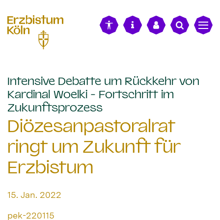
alt springen
Intensive Debatte um Rückkehr von
Kardinal Woelki - Fortschritt im
:
Zukunftsprozess
Diözesanpastoralrat
ringt um Zukunft für
Erzbistum
Datum:
15. Jan. 2022
Von:
pek-220115