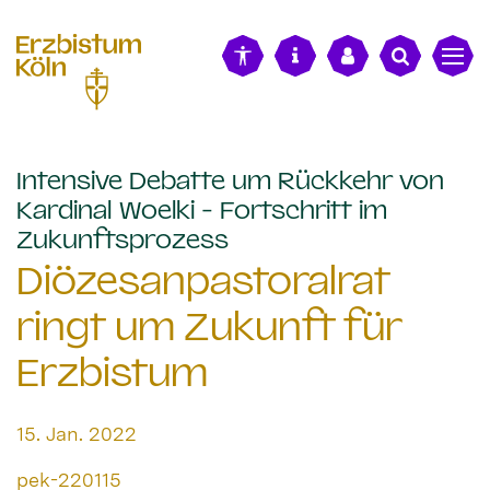
alt springen
Intensive Debatte um Rückkehr von
Kardinal Woelki - Fortschritt im
:
Zukunftsprozess
Diözesanpastoralrat
ringt um Zukunft für
Erzbistum
Datum:
15. Jan. 2022
Von:
pek-220115