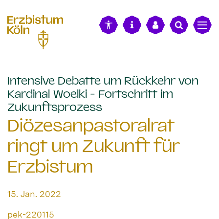
alt springen
Intensive Debatte um Rückkehr von
Kardinal Woelki - Fortschritt im
:
Zukunftsprozess
Diözesanpastoralrat
ringt um Zukunft für
Erzbistum
Datum:
15. Jan. 2022
Von:
pek-220115