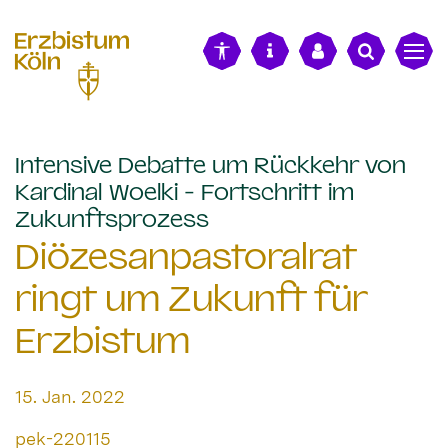
alt springen
Intensive Debatte um Rückkehr von
Kardinal Woelki - Fortschritt im
:
Zukunftsprozess
Diözesanpastoralrat
ringt um Zukunft für
Erzbistum
Datum:
15. Jan. 2022
Von:
pek-220115