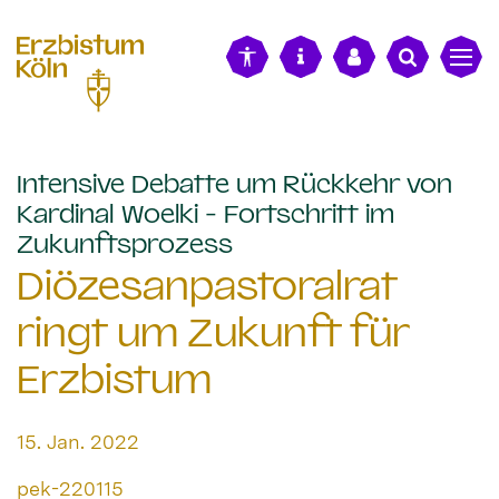
alt springen
Intensive Debatte um Rückkehr von
Kardinal Woelki - Fortschritt im
:
Zukunftsprozess
Diözesanpastoralrat
ringt um Zukunft für
Erzbistum
Datum:
15. Jan. 2022
Von:
pek-220115