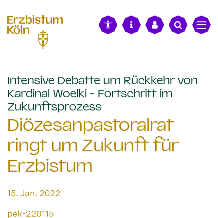
alt springen
Intensive Debatte um Rückkehr von
Kardinal Woelki - Fortschritt im
:
Zukunftsprozess
Diözesanpastoralrat
ringt um Zukunft für
Erzbistum
Datum:
15. Jan. 2022
Von:
pek-220115