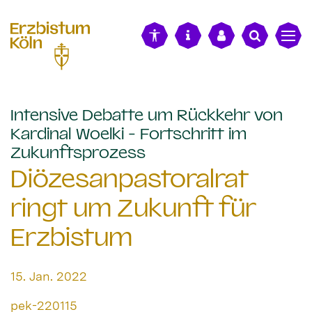
alt springen
Intensive Debatte um Rückkehr von
Kardinal Woelki - Fortschritt im
:
Zukunftsprozess
Diözesanpastoralrat
ringt um Zukunft für
Erzbistum
Datum:
15. Jan. 2022
Von:
pek-220115