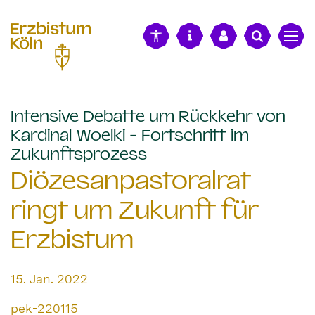
alt springen
Intensive Debatte um Rückkehr von
Kardinal Woelki - Fortschritt im
:
Zukunftsprozess
Diözesanpastoralrat
ringt um Zukunft für
Erzbistum
Datum:
15. Jan. 2022
Von:
pek-220115