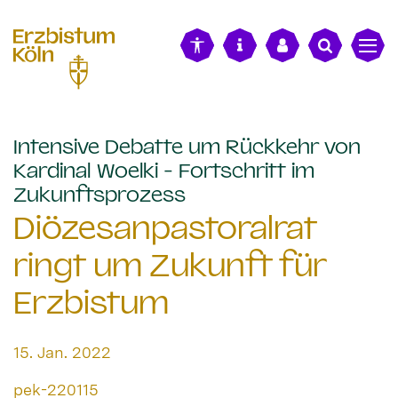
alt springen
Intensive Debatte um Rückkehr von
Kardinal Woelki - Fortschritt im
:
Zukunftsprozess
Diözesanpastoralrat
ringt um Zukunft für
Erzbistum
Datum:
15. Jan. 2022
Von:
pek-220115