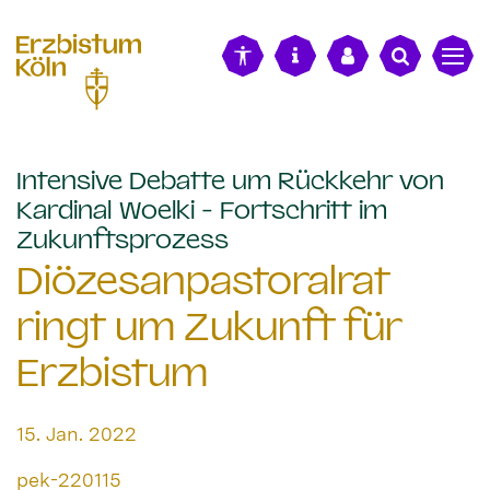
alt springen
Intensive Debatte um Rückkehr von
Kardinal Woelki - Fortschritt im
:
Zukunftsprozess
Diözesanpastoralrat
ringt um Zukunft für
Erzbistum
Datum:
15. Jan. 2022
Von:
pek-220115