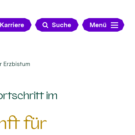
Karriere
Suche
Menü
ür Erzbistum
ortschritt im
nft für