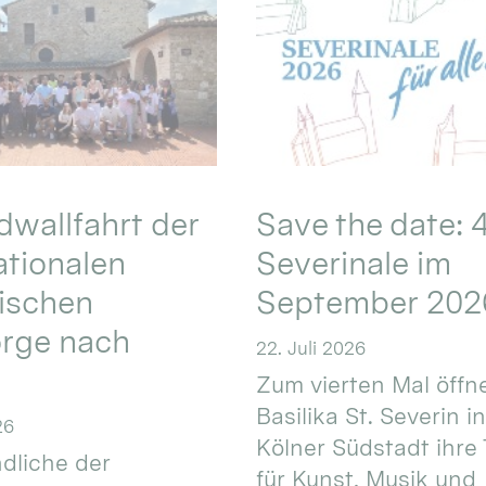
wallfahrt der
Save the date: 4
ationalen
Severinale im
ischen
September 202
orge nach
22. Juli 2026
Zum vierten Mal öffne
Basilika St. Severin i
26
Kölner Südstadt ihre
dliche der
für Kunst, Musik und