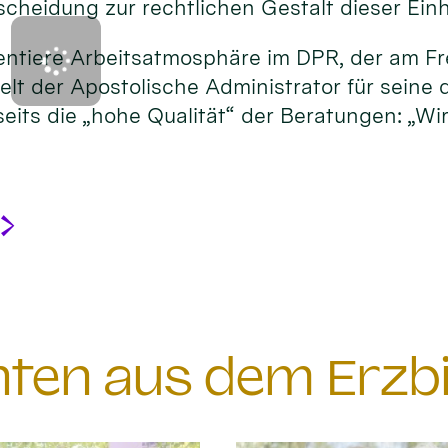
heidung zur rechtlichen Gestalt dieser Einh
orientiere Arbeitsatmosphäre im DPR, der am 
lt der Apostolische Administrator für seine 
eits die „hohe Qualität“ der Beratungen: „Wi
chten aus dem Erzb