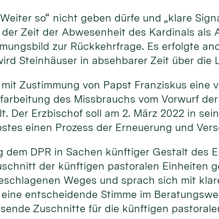
„Weiter so“ nicht geben dürfe und „klare Sig
 der Zeit der Abwesenheit des Kardinals als 
immungsbild zur Rückkehrfrage. Es erfolgte a
ird Steinhäuser in absehbarer Zeit über die 
 mit Zustimmung von Papst Franziskus eine v
ufarbeitung des Missbrauchs vom Vorwurf der
. Der Erzbischof soll am 2. März 2022 in sei
pstes einen Prozess der Erneuerung und Vers
ng dem DPR in Sachen künftiger Gestalt des Er
schnitt der künftigen pastoralen Einheiten 
eschlagenen Weges und sprach sich mit klare
ine entscheidende Stimme im Beratungsweg b
ende Zuschnitte für die künftigen pastoralen