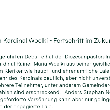
 Kardinal Woelki - Fortschritt im Zuk
rs geführten Debatte hat der Diözesanpastoral
inal Rainer Maria Woelki aus seiner geistlic
 Kleriker wie haupt- und ehrenamtliche Laie
r des Kardinals deutlich, aber nicht unversö
 mehrere Teilnehmer, unter anderem Gemeinde
ahlen sind erschreckend.“ Anders Stephan Neuh
geforderte Versöhnung kann aber nur gelinge
te der engagierte Laie.