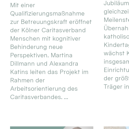
Jubiläum
Mit einer
gleichze
Qualifizierungsmaßnahme
Meilenste
zur Betreuungskraft eröffnet
Übernahm
der Kölner Caritasverband
katholis
Menschen mit kognitiver
Kinderta
Behinderung neue
wächst K
Perspektiven. Martina
insgesa
Dillmann und Alexandra
Einricht
Katins leiten das Projekt im
der größ
Rahmen der
Träger in
Arbeitsorientierung des
Caritasverbandes. ...