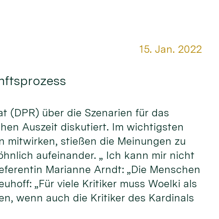
Datum:
15. Jan. 2022
unftsprozess
rat (DPR) über die Szenarien für das
hen Auszeit diskutiert. Im wichtigsten
n mitwirken, stießen die Meinungen zu
hnlich aufeinander. „ Ich kann mir nicht
referentin Marianne Arndt: „Die Menschen
off: „Für viele Kritiker muss Woelki als
n, wenn auch die Kritiker des Kardinals