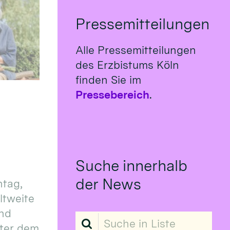
Pressemitteilungen
Alle Pressemitteilungen
des Erzbistums Köln
finden Sie im
Pressebereich
.
Suche innerhalb
der News
tag,
eltweite
und
Suche in Liste
ter dem