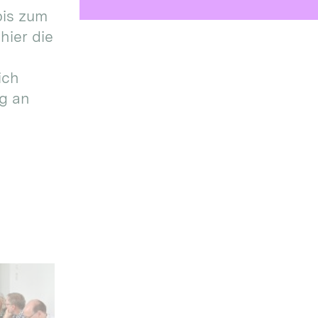
bis zum
hier die
ich
g an