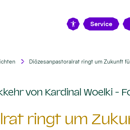
Service
ichten
Diözesanpastoralrat ringt um Zukunft f
kehr von Kardinal Woelki - F
rat ringt um Zuku