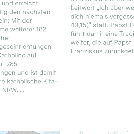
 und erreicht
Leitwort „Ich aber w
itig den nächsten
dich niemals vergess
in: Mit der
49,15)“ statt. Papst L
e weiterer 182
führt damit eine Trad
cher
weiter, die auf Papst
geseinrichtungen
Franziskus zurückgeht.
atholino auf
mt 285
ungen und ist damit
te katholische Kita-
 NRW. ...