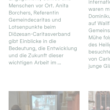
internat
Menschen vor Ort. Anita
waren mi
Borchers, Referentin
Dominik
Gemeindecaritas und
auf Wallf
Lotsenpunkte beim
Gemeins
Diözesan-Caritasverband
Mühe fol
gibt Einblicke in die
des Heil
Bedeutung, die Entwicklung
besucht
und die Zukunft dieser
von Carlo
wichtigen Arbeit im ...
junge Gl