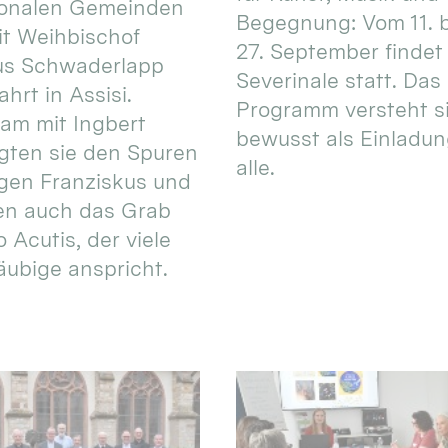
ionalen Gemeinden
Begegnung: Vom 11. 
t Weihbischof
27. September findet 
us Schwaderlapp
Severinale statt. Das
ahrt in Assisi.
Programm versteht s
am mit Ingbert
bewusst als Einladun
gten sie den Spuren
alle.
igen Franziskus und
en auch das Grab
 Acutis, der viele
äubige anspricht.