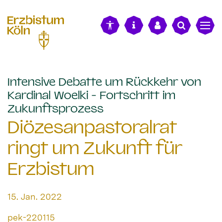
alt springen
Intensive Debatte um Rückkehr von
Kardinal Woelki - Fortschritt im
:
Zukunftsprozess
Diözesanpastoralrat
ringt um Zukunft für
Erzbistum
Datum:
15. Jan. 2022
Von:
pek-220115