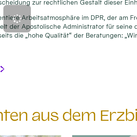
heidung zur rechtlichen Gestalt dieser Einh
orientiere Arbeitsatmosphäre im DPR, der am 
lt der Apostolische Administrator für seine 
eits die „hohe Qualität“ der Beratungen: „Wi
chten aus dem Erzb