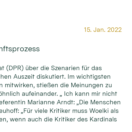
Datum:
15. Jan. 2022
unftsprozess
rat (DPR) über die Szenarien für das
hen Auszeit diskutiert. Im wichtigsten
n mitwirken, stießen die Meinungen zu
hnlich aufeinander. „ Ich kann mir nicht
referentin Marianne Arndt: „Die Menschen
off: „Für viele Kritiker muss Woelki als
n, wenn auch die Kritiker des Kardinals