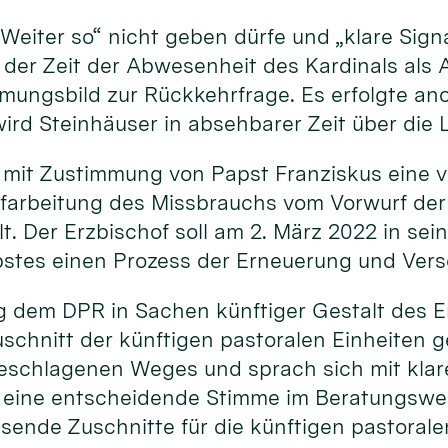
„Weiter so“ nicht geben dürfe und „klare Sig
 der Zeit der Abwesenheit des Kardinals als 
immungsbild zur Rückkehrfrage. Es erfolgte a
ird Steinhäuser in absehbarer Zeit über die 
 mit Zustimmung von Papst Franziskus eine v
ufarbeitung des Missbrauchs vom Vorwurf der
. Der Erzbischof soll am 2. März 2022 in sei
pstes einen Prozess der Erneuerung und Vers
ng dem DPR in Sachen künftiger Gestalt des Er
schnitt der künftigen pastoralen Einheiten 
eschlagenen Weges und sprach sich mit klare
ine entscheidende Stimme im Beratungsweg b
ende Zuschnitte für die künftigen pastoralen