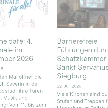
he date: 4.
Barrierefreie
nale im
Führungen durc
mber 2026
Schatzkammer 
Sankt Servatius
26
Siegburg
ten Mal öffnet die
St. Severin in der
22. Juli 2026
üdstadt ihre Türen
Viele Kirchen sind d
t, Musik und
Stufen und Treppen f
g: Vom 11. bis zum