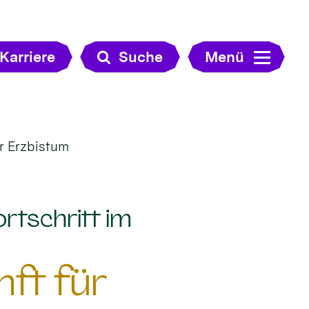
Karriere
Suche
Menü
ür Erzbistum
ortschritt im
nft für