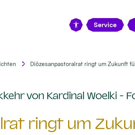
Service
ichten
Diözesanpastoralrat ringt um Zukunft f
kehr von Kardinal Woelki - F
rat ringt um Zuku