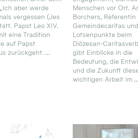
 „Ich aber werde
Menschen vor Ort. An
mals vergessen (Jes
Borchers, Referentin
tatt. Papst Leo XIV.
Gemeindecaritas un
it eine Tradition
Lotsenpunkte beim
ie auf Papst
Diözesan-Caritasver
s zurückgeht. ...
gibt Einblicke in die
Bedeutung, die Entw
und die Zukunft dies
wichtigen Arbeit im ..