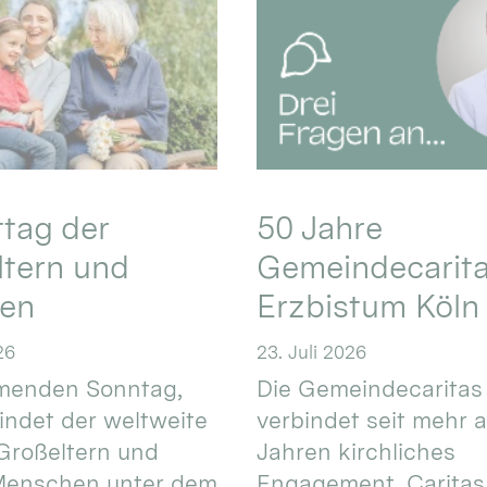
ttag der
50 Jahre
ltern und
Gemeindecarita
ren
Erzbistum Köln
26
23. Juli 2026
enden Sonntag,
Die Gemeindecaritas
 findet der weltweite
verbindet seit mehr a
Großeltern und
Jahren kirchliches
 Menschen unter dem
Engagement, Caritas