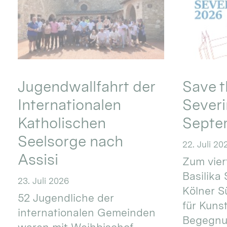
Jugendwallfahrt der
Save t
Internationalen
Severi
Katholischen
Septe
Seelsorge nach
22. Juli 20
Assisi
Zum vier
Basilika 
23. Juli 2026
Kölner S
52 Jugendliche der
für Kuns
internationalen Gemeinden
Begegnun