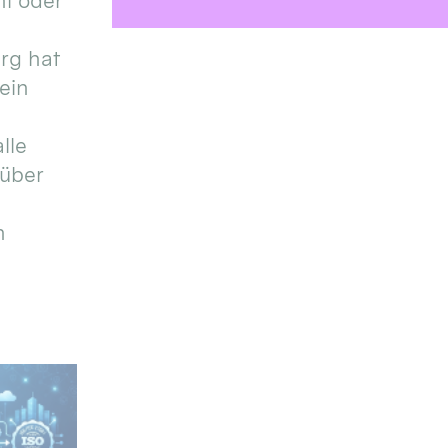
l oder
urg hat
ein
lle
 über
n