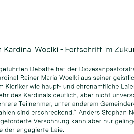
 Kardinal Woelki - Fortschritt im Zuk
rs geführten Debatte hat der Diözesanpastoral
inal Rainer Maria Woelki aus seiner geistlic
 Kleriker wie haupt- und ehrenamtliche Laie
r des Kardinals deutlich, aber nicht unversö
 mehrere Teilnehmer, unter anderem Gemeinde
ahlen sind erschreckend.“ Anders Stephan Neuh
geforderte Versöhnung kann aber nur gelinge
te der engagierte Laie.