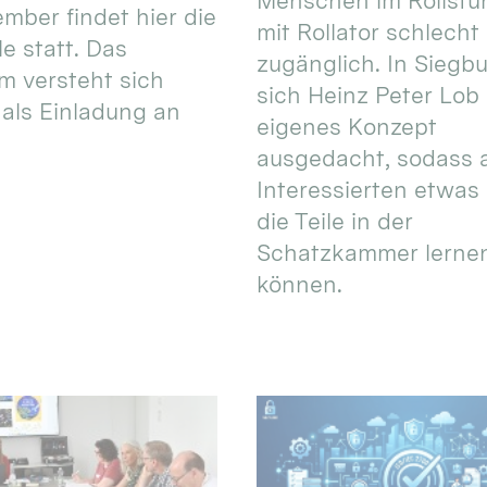
Menschen im Rollstuh
ember findet hier die
mit Rollator schlecht
e statt. Das
zugänglich. In Siegb
 versteht sich
sich Heinz Peter Lob 
als Einladung an
eigenes Konzept
ausgedacht, sodass a
Interessierten etwas
die Teile in der
Schatzkammer lerne
können.