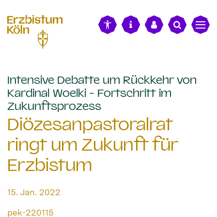
alt springen
Intensive Debatte um Rückkehr von
Kardinal Woelki - Fortschritt im
:
Zukunftsprozess
Diözesanpastoralrat
ringt um Zukunft für
Erzbistum
Datum:
15. Jan. 2022
Von:
pek-220115