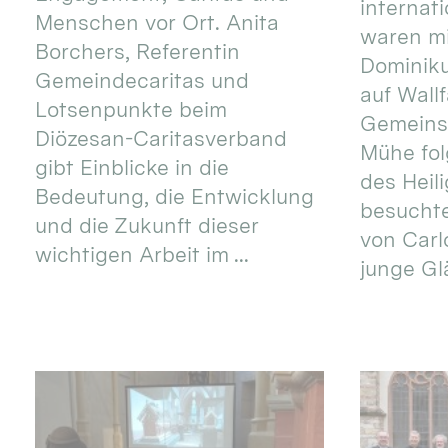
internat
Menschen vor Ort. Anita
waren mi
Borchers, Referentin
Dominik
Gemeindecaritas und
auf Wallf
Lotsenpunkte beim
Gemeins
Diözesan-Caritasverband
Mühe fol
gibt Einblicke in die
des Heil
Bedeutung, die Entwicklung
besucht
und die Zukunft dieser
von Carlo
wichtigen Arbeit im ...
junge Gl