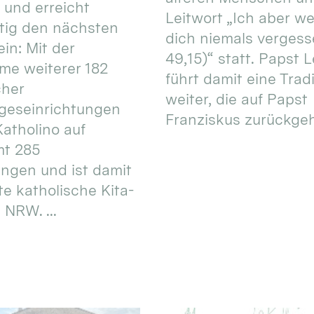
 und erreicht
Leitwort „Ich aber w
itig den nächsten
dich niemals vergess
in: Mit der
49,15)“ statt. Papst L
e weiterer 182
führt damit eine Trad
cher
weiter, die auf Papst
geseinrichtungen
Franziskus zurückgeht.
atholino auf
mt 285
ungen und ist damit
te katholische Kita-
 NRW. ...