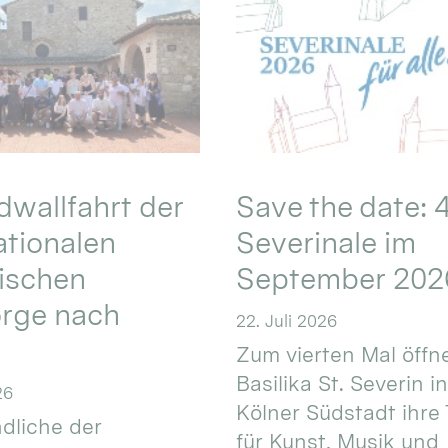
wallfahrt der
Save the date: 4
ationalen
Severinale im
ischen
September 202
orge nach
22. Juli 2026
Zum vierten Mal öffne
Basilika St. Severin i
26
Kölner Südstadt ihre
dliche der
für Kunst, Musik und