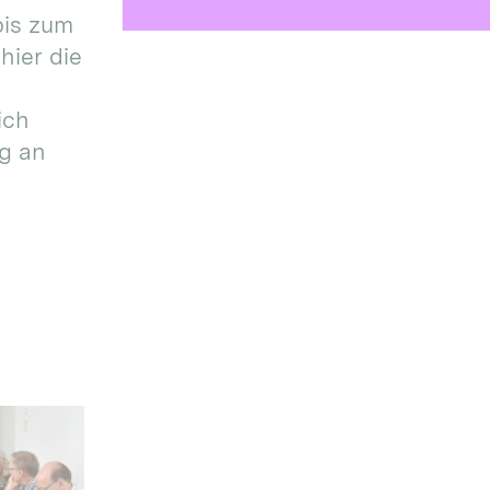
bis zum
hier die
ich
g an