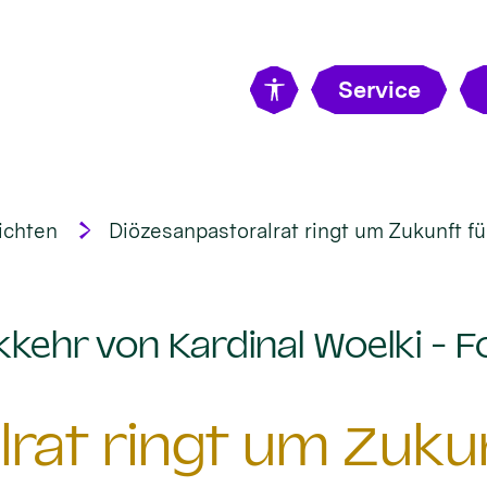
Service
ichten
Diözesanpastoralrat ringt um Zukunft f
kehr von Kardinal Woelki - F
rat ringt um Zuku