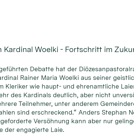
 Kardinal Woelki - Fortschritt im Zuk
rs geführten Debatte hat der Diözesanpastoral
inal Rainer Maria Woelki aus seiner geistlic
 Kleriker wie haupt- und ehrenamtliche Laie
r des Kardinals deutlich, aber nicht unversö
 mehrere Teilnehmer, unter anderem Gemeinde
ahlen sind erschreckend.“ Anders Stephan Neuh
geforderte Versöhnung kann aber nur gelinge
te der engagierte Laie.