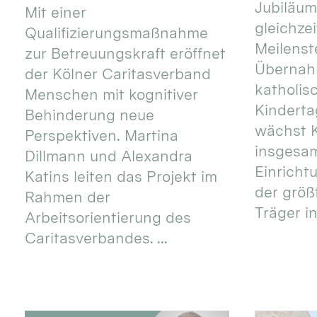
Jubiläum
Mit einer
gleichze
Qualifizierungsmaßnahme
Meilenste
zur Betreuungskraft eröffnet
Übernahm
der Kölner Caritasverband
katholis
Menschen mit kognitiver
Kinderta
Behinderung neue
wächst K
Perspektiven. Martina
insgesa
Dillmann und Alexandra
Einricht
Katins leiten das Projekt im
der größ
Rahmen der
Träger in
Arbeitsorientierung des
Caritasverbandes. ...