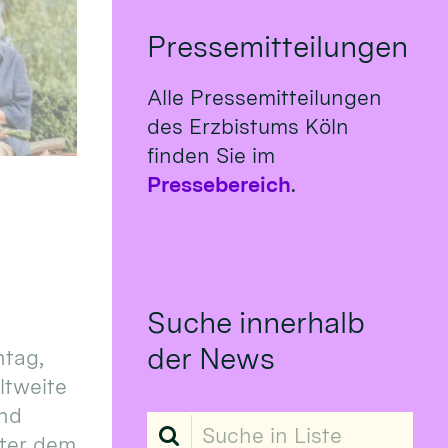
Pressemitteilungen
Alle Pressemitteilungen
des Erzbistums Köln
finden Sie im
Pressebereich
.
Suche innerhalb
der News
tag,
eltweite
und
Suche in Liste
ter dem