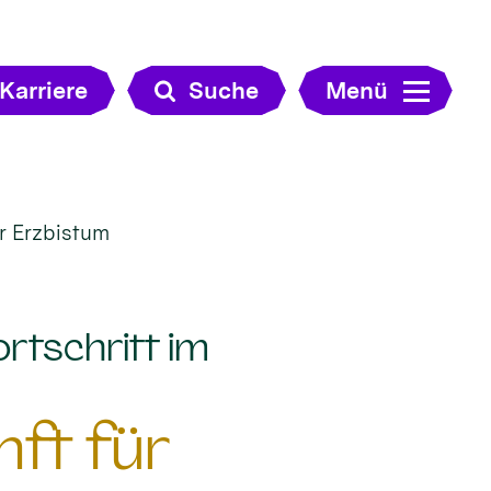
Karriere
Suche
Menü
ür Erzbistum
ortschritt im
nft für