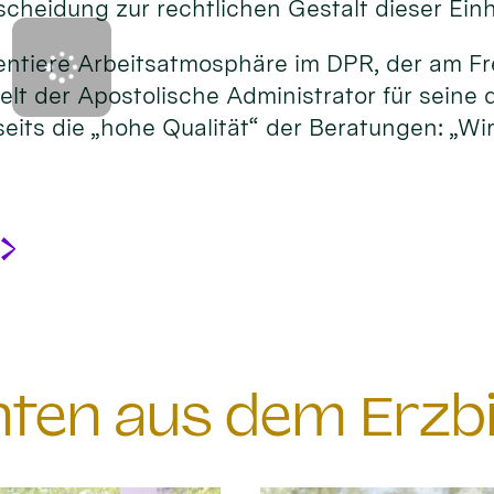
heidung zur rechtlichen Gestalt dieser Einh
orientiere Arbeitsatmosphäre im DPR, der am 
lt der Apostolische Administrator für seine 
eits die „hohe Qualität“ der Beratungen: „Wi
chten aus dem Erzb