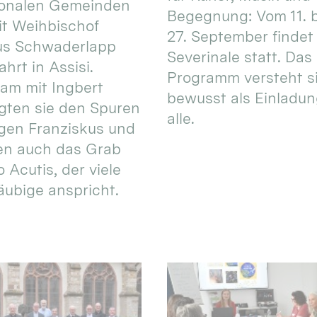
ionalen Gemeinden
Begegnung: Vom 11. 
t Weihbischof
27. September findet 
us Schwaderlapp
Severinale statt. Das
ahrt in Assisi.
Programm versteht s
am mit Ingbert
bewusst als Einladun
gten sie den Spuren
alle.
igen Franziskus und
en auch das Grab
 Acutis, der viele
äubige anspricht.