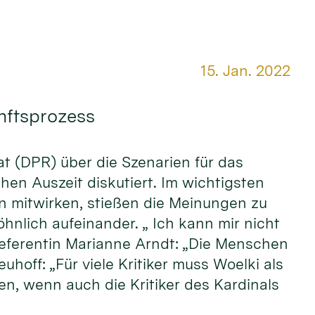
Datum:
15. Jan. 2022
unftsprozess
rat (DPR) über die Szenarien für das
hen Auszeit diskutiert. Im wichtigsten
n mitwirken, stießen die Meinungen zu
hnlich aufeinander. „ Ich kann mir nicht
referentin Marianne Arndt: „Die Menschen
off: „Für viele Kritiker muss Woelki als
n, wenn auch die Kritiker des Kardinals