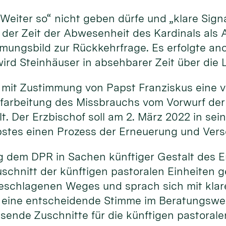
„Weiter so“ nicht geben dürfe und „klare Sig
 der Zeit der Abwesenheit des Kardinals als 
immungsbild zur Rückkehrfrage. Es erfolgte a
ird Steinhäuser in absehbarer Zeit über die 
 mit Zustimmung von Papst Franziskus eine v
ufarbeitung des Missbrauchs vom Vorwurf der
. Der Erzbischof soll am 2. März 2022 in sei
pstes einen Prozess der Erneuerung und Vers
ng dem DPR in Sachen künftiger Gestalt des Er
schnitt der künftigen pastoralen Einheiten 
eschlagenen Weges und sprach sich mit klare
ine entscheidende Stimme im Beratungsweg b
ende Zuschnitte für die künftigen pastoralen