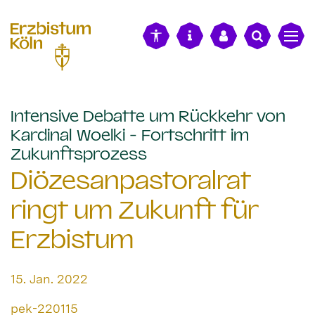
alt springen
Intensive Debatte um Rückkehr von
Kardinal Woelki - Fortschritt im
:
Zukunftsprozess
Diözesanpastoralrat
ringt um Zukunft für
Erzbistum
Datum:
15. Jan. 2022
Von:
pek-220115