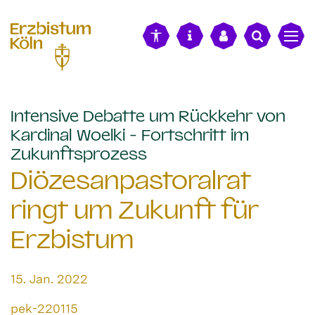
alt springen
Intensive Debatte um Rückkehr von
Kardinal Woelki - Fortschritt im
:
Zukunftsprozess
Diözesanpastoralrat
ringt um Zukunft für
Erzbistum
Datum:
15. Jan. 2022
Von:
pek-220115