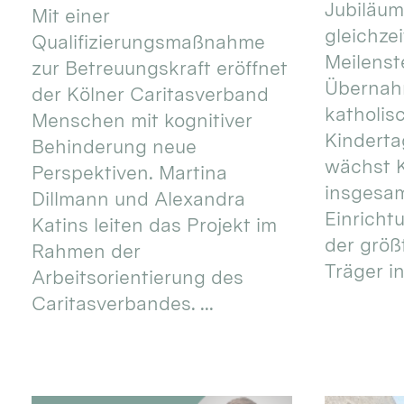
Jubiläum
Mit einer
gleichze
Qualifizierungsmaßnahme
Meilenste
zur Betreuungskraft eröffnet
Übernahm
der Kölner Caritasverband
katholis
Menschen mit kognitiver
Kinderta
Behinderung neue
wächst K
Perspektiven. Martina
insgesa
Dillmann und Alexandra
Einricht
Katins leiten das Projekt im
der größ
Rahmen der
Träger in
Arbeitsorientierung des
Caritasverbandes. ...