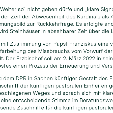
„Weiter so“ nicht geben dürfe und „klare Sig
 der Zeit der Abwesenheit des Kardinals als 
immungsbild zur Rückkehrfrage. Es erfolgte a
ird Steinhäuser in absehbarer Zeit über die 
 mit Zustimmung von Papst Franziskus eine v
ufarbeitung des Missbrauchs vom Vorwurf der
. Der Erzbischof soll am 2. März 2022 in sei
pstes einen Prozess der Erneuerung und Vers
ng dem DPR in Sachen künftiger Gestalt des Er
schnitt der künftigen pastoralen Einheiten 
eschlagenen Weges und sprach sich mit klare
ine entscheidende Stimme im Beratungsweg b
ende Zuschnitte für die künftigen pastoralen