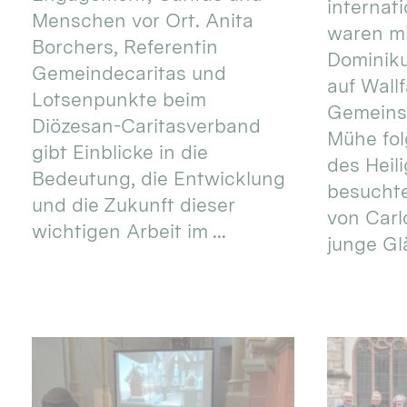
internat
Menschen vor Ort. Anita
waren mi
Borchers, Referentin
Dominik
Gemeindecaritas und
auf Wallf
Lotsenpunkte beim
Gemeins
Diözesan-Caritasverband
Mühe fol
gibt Einblicke in die
des Heil
Bedeutung, die Entwicklung
besucht
und die Zukunft dieser
von Carlo
wichtigen Arbeit im ...
junge Gl