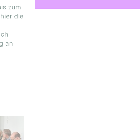
bis zum
hier die
ich
g an