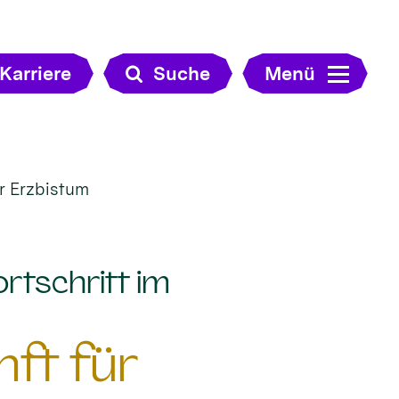
Karriere
Suche
Menü
ür Erzbistum
ortschritt im
nft für