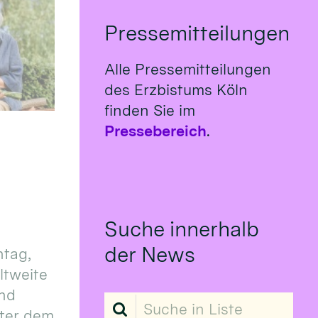
Pressemitteilungen
Alle Pressemitteilungen
des Erzbistums Köln
finden Sie im
Pressebereich
.
Suche innerhalb
der News
tag,
eltweite
und
Suche in Liste
ter dem