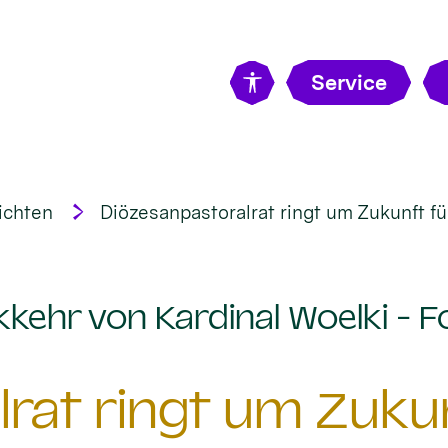
Service
ichten
Diözesanpastoralrat ringt um Zukunft f
kehr von Kardinal Woelki - F
rat ringt um Zuku