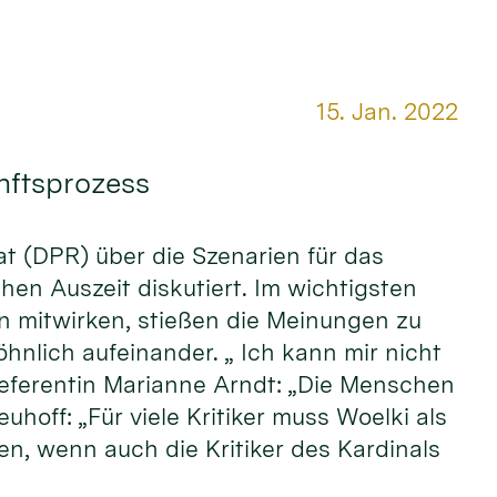
Datum:
15. Jan. 2022
unftsprozess
rat (DPR) über die Szenarien für das
hen Auszeit diskutiert. Im wichtigsten
n mitwirken, stießen die Meinungen zu
hnlich aufeinander. „ Ich kann mir nicht
referentin Marianne Arndt: „Die Menschen
off: „Für viele Kritiker muss Woelki als
n, wenn auch die Kritiker des Kardinals