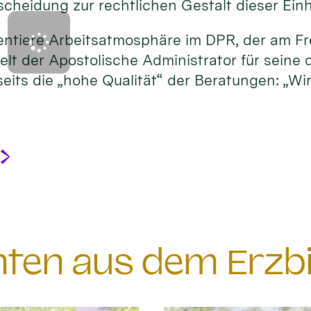
heidung zur rechtlichen Gestalt dieser Einh
orientiere Arbeitsatmosphäre im DPR, der am 
lt der Apostolische Administrator für seine 
eits die „hohe Qualität“ der Beratungen: „Wi
chten aus dem Erzb