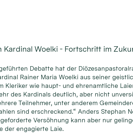
 Kardinal Woelki - Fortschritt im Zuk
rs geführten Debatte hat der Diözesanpastoral
inal Rainer Maria Woelki aus seiner geistlic
 Kleriker wie haupt- und ehrenamtliche Laie
r des Kardinals deutlich, aber nicht unversö
 mehrere Teilnehmer, unter anderem Gemeinde
ahlen sind erschreckend.“ Anders Stephan Neuh
geforderte Versöhnung kann aber nur gelinge
te der engagierte Laie.