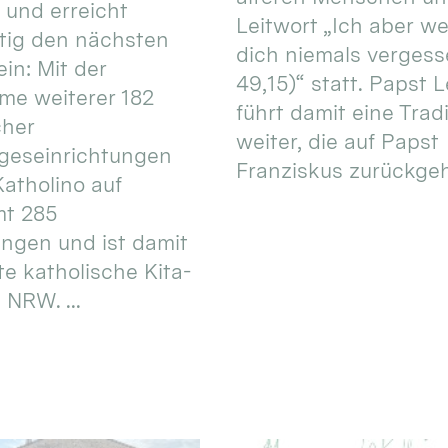
 und erreicht
Leitwort „Ich aber w
itig den nächsten
dich niemals vergess
in: Mit der
49,15)“ statt. Papst L
e weiterer 182
führt damit eine Trad
cher
weiter, die auf Papst
geseinrichtungen
Franziskus zurückgeht.
atholino auf
mt 285
ungen und ist damit
te katholische Kita-
 NRW. ...