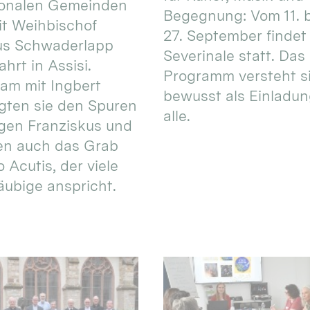
ionalen Gemeinden
Begegnung: Vom 11. 
t Weihbischof
27. September findet 
us Schwaderlapp
Severinale statt. Das
ahrt in Assisi.
Programm versteht s
am mit Ingbert
bewusst als Einladun
gten sie den Spuren
alle.
igen Franziskus und
en auch das Grab
 Acutis, der viele
äubige anspricht.