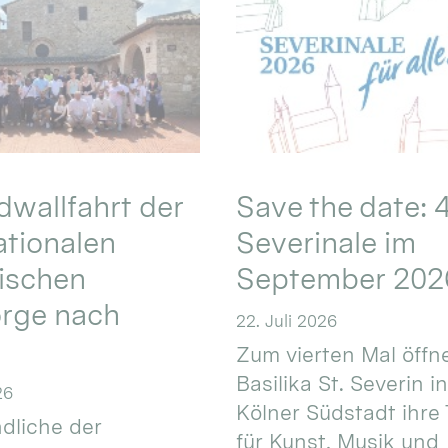
wallfahrt der
Save the date: 4
ationalen
Severinale im
ischen
September 202
orge nach
22. Juli 2026
Zum vierten Mal öffne
Basilika St. Severin i
26
Kölner Südstadt ihre
dliche der
für Kunst, Musik und