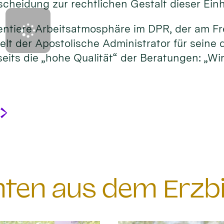
heidung zur rechtlichen Gestalt dieser Einh
orientiere Arbeitsatmosphäre im DPR, der am 
lt der Apostolische Administrator für seine 
eits die „hohe Qualität“ der Beratungen: „Wi
chten aus dem Erzb