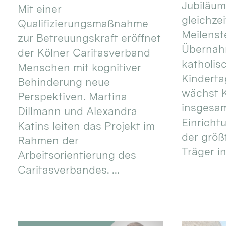
Jubiläum
Mit einer
gleichze
Qualifizierungsmaßnahme
Meilenste
zur Betreuungskraft eröffnet
Übernahm
der Kölner Caritasverband
katholis
Menschen mit kognitiver
Kinderta
Behinderung neue
wächst K
Perspektiven. Martina
insgesa
Dillmann und Alexandra
Einricht
Katins leiten das Projekt im
der größ
Rahmen der
Träger in
Arbeitsorientierung des
Caritasverbandes. ...