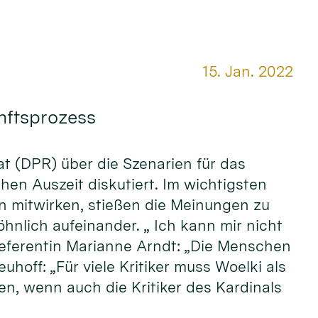
Datum:
15. Jan. 2022
unftsprozess
rat (DPR) über die Szenarien für das
hen Auszeit diskutiert. Im wichtigsten
n mitwirken, stießen die Meinungen zu
hnlich aufeinander. „ Ich kann mir nicht
referentin Marianne Arndt: „Die Menschen
off: „Für viele Kritiker muss Woelki als
n, wenn auch die Kritiker des Kardinals