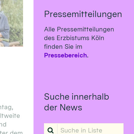
Pressemitteilungen
Alle Pressemitteilungen
des Erzbistums Köln
finden Sie im
Pressebereich
.
Suche innerhalb
der News
tag,
eltweite
und
Suche in Liste
ter dem