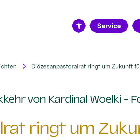
Service
ichten
Diözesanpastoralrat ringt um Zukunft f
kehr von Kardinal Woelki - F
rat ringt um Zuku