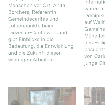
internat
Menschen vor Ort. Anita
waren mi
Borchers, Referentin
Dominik
Gemeindecaritas und
auf Wallf
Lotsenpunkte beim
Gemeins
Diözesan-Caritasverband
Mühe fol
gibt Einblicke in die
des Heil
Bedeutung, die Entwicklung
besucht
und die Zukunft dieser
von Carlo
wichtigen Arbeit im ...
junge Gl