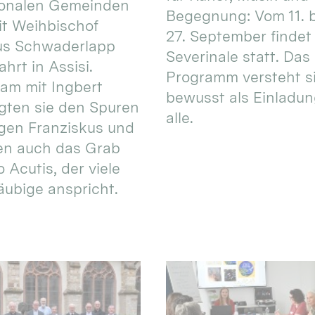
ionalen Gemeinden
Begegnung: Vom 11. 
t Weihbischof
27. September findet 
us Schwaderlapp
Severinale statt. Das
ahrt in Assisi.
Programm versteht s
am mit Ingbert
bewusst als Einladun
gten sie den Spuren
alle.
igen Franziskus und
en auch das Grab
 Acutis, der viele
äubige anspricht.