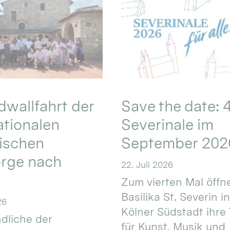
wallfahrt der
Save the date: 4
ationalen
Severinale im
ischen
September 202
orge nach
22. Juli 2026
Zum vierten Mal öffne
Basilika St. Severin i
26
Kölner Südstadt ihre
dliche der
für Kunst, Musik und