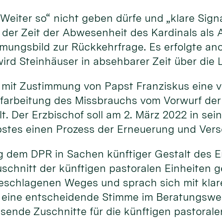
„Weiter so“ nicht geben dürfe und „klare Sig
 der Zeit der Abwesenheit des Kardinals als 
immungsbild zur Rückkehrfrage. Es erfolgte a
ird Steinhäuser in absehbarer Zeit über die 
 mit Zustimmung von Papst Franziskus eine v
ufarbeitung des Missbrauchs vom Vorwurf der
. Der Erzbischof soll am 2. März 2022 in sei
pstes einen Prozess der Erneuerung und Vers
ng dem DPR in Sachen künftiger Gestalt des Er
schnitt der künftigen pastoralen Einheiten 
eschlagenen Weges und sprach sich mit klare
ine entscheidende Stimme im Beratungsweg b
ende Zuschnitte für die künftigen pastoralen