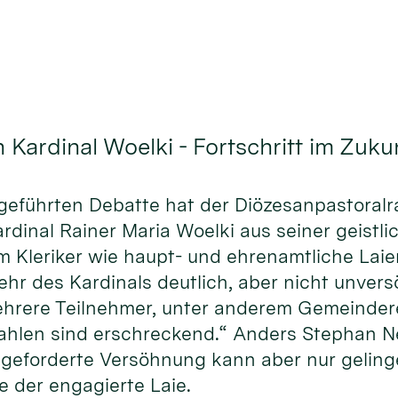
 Kardinal Woelki - Fortschritt im Zuk
rs geführten Debatte hat der Diözesanpastoral
inal Rainer Maria Woelki aus seiner geistlic
 Kleriker wie haupt- und ehrenamtliche Laie
r des Kardinals deutlich, aber nicht unversö
 mehrere Teilnehmer, unter anderem Gemeinde
ahlen sind erschreckend.“ Anders Stephan Neuh
geforderte Versöhnung kann aber nur gelinge
te der engagierte Laie.