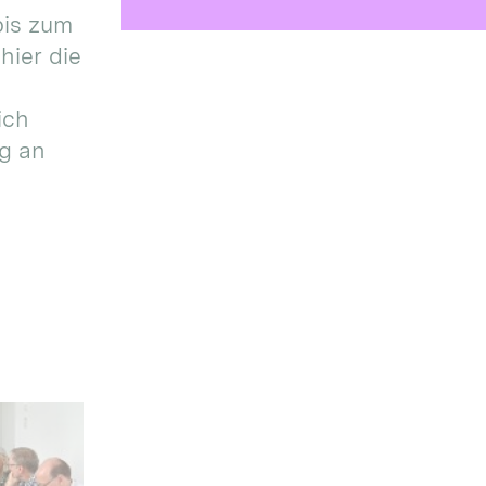
bis zum
hier die
ich
g an