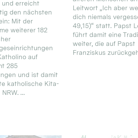
 und erreicht
Leitwort „Ich aber w
itig den nächsten
dich niemals vergess
in: Mit der
49,15)“ statt. Papst L
e weiterer 182
führt damit eine Trad
cher
weiter, die auf Papst
geseinrichtungen
Franziskus zurückgeht.
atholino auf
mt 285
ungen und ist damit
te katholische Kita-
 NRW. ...