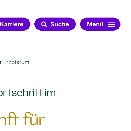
Karriere
Suche
Menü
ür Erzbistum
ortschritt im
nft für