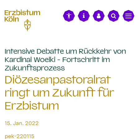
alt springen
Intensive Debatte um Rückkehr von
Kardinal Woelki - Fortschritt im
:
Zukunftsprozess
Diözesanpastoralrat
ringt um Zukunft für
Erzbistum
Datum:
15. Jan. 2022
Von:
pek-220115