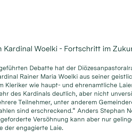
 Kardinal Woelki - Fortschritt im Zuk
rs geführten Debatte hat der Diözesanpastoral
inal Rainer Maria Woelki aus seiner geistlic
 Kleriker wie haupt- und ehrenamtliche Laie
r des Kardinals deutlich, aber nicht unversö
 mehrere Teilnehmer, unter anderem Gemeinde
ahlen sind erschreckend.“ Anders Stephan Neuh
geforderte Versöhnung kann aber nur gelinge
te der engagierte Laie.