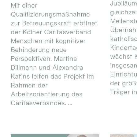
Jubiläum
Mit einer
gleichze
Qualifizierungsmaßnahme
Meilenste
zur Betreuungskraft eröffnet
Übernahm
der Kölner Caritasverband
katholis
Menschen mit kognitiver
Kinderta
Behinderung neue
wächst K
Perspektiven. Martina
insgesa
Dillmann und Alexandra
Einricht
Katins leiten das Projekt im
der größ
Rahmen der
Träger in
Arbeitsorientierung des
Caritasverbandes. ...