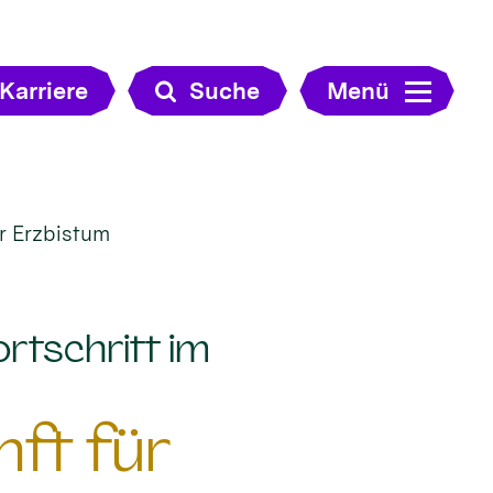
Karriere
Suche
Menü
ür Erzbistum
ortschritt im
nft für