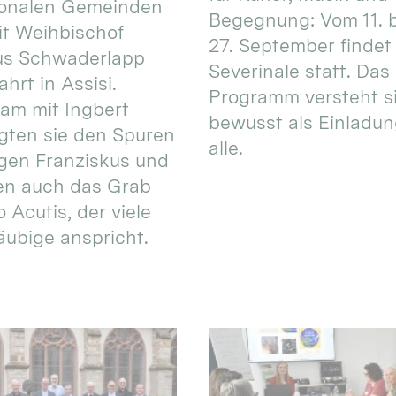
ionalen Gemeinden
Begegnung: Vom 11. 
t Weihbischof
27. September findet 
us Schwaderlapp
Severinale statt. Das
ahrt in Assisi.
Programm versteht s
am mit Ingbert
bewusst als Einladun
gten sie den Spuren
alle.
igen Franziskus und
en auch das Grab
 Acutis, der viele
äubige anspricht.