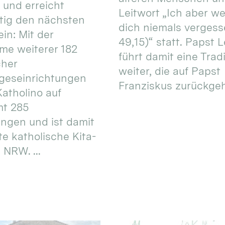
 und erreicht
Leitwort „Ich aber w
itig den nächsten
dich niemals vergess
in: Mit der
49,15)“ statt. Papst L
e weiterer 182
führt damit eine Trad
cher
weiter, die auf Papst
geseinrichtungen
Franziskus zurückgeht.
atholino auf
mt 285
ungen und ist damit
te katholische Kita-
 NRW. ...