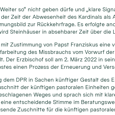
„Weiter so“ nicht geben dürfe und „klare Sig
 der Zeit der Abwesenheit des Kardinals als 
immungsbild zur Rückkehrfrage. Es erfolgte a
ird Steinhäuser in absehbarer Zeit über die 
 mit Zustimmung von Papst Franziskus eine v
ufarbeitung des Missbrauchs vom Vorwurf der
. Der Erzbischof soll am 2. März 2022 in sei
pstes einen Prozess der Erneuerung und Vers
ng dem DPR in Sachen künftiger Gestalt des Er
schnitt der künftigen pastoralen Einheiten 
eschlagenen Weges und sprach sich mit klare
ine entscheidende Stimme im Beratungsweg b
ende Zuschnitte für die künftigen pastoralen