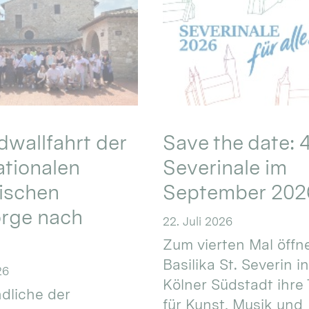
wallfahrt der
Save the date: 4
ationalen
Severinale im
ischen
September 202
orge nach
22. Juli 2026
Zum vierten Mal öffne
Basilika St. Severin i
26
Kölner Südstadt ihre
dliche der
für Kunst, Musik und