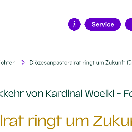
Service
ichten
Diözesanpastoralrat ringt um Zukunft f
kehr von Kardinal Woelki - F
rat ringt um Zuku