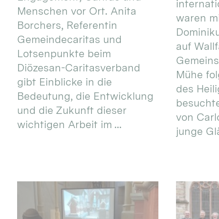
internat
Menschen vor Ort. Anita
waren mi
Borchers, Referentin
Dominik
Gemeindecaritas und
auf Wallf
Lotsenpunkte beim
Gemeins
Diözesan-Caritasverband
Mühe fol
gibt Einblicke in die
des Heil
Bedeutung, die Entwicklung
besucht
und die Zukunft dieser
von Carlo
wichtigen Arbeit im ...
junge Gl