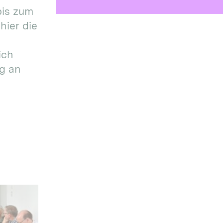
bis zum
hier die
ich
g an