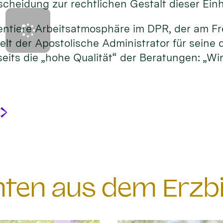
heidung zur rechtlichen Gestalt dieser Einh
orientiere Arbeitsatmosphäre im DPR, der am 
lt der Apostolische Administrator für seine 
eits die „hohe Qualität“ der Beratungen: „Wi
chten aus dem Erzb