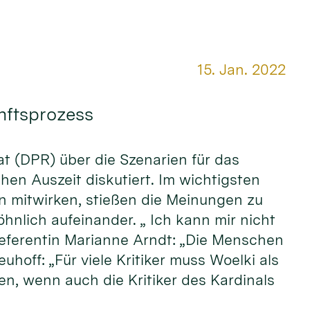
Datum:
15. Jan. 2022
unftsprozess
rat (DPR) über die Szenarien für das
hen Auszeit diskutiert. Im wichtigsten
n mitwirken, stießen die Meinungen zu
hnlich aufeinander. „ Ich kann mir nicht
referentin Marianne Arndt: „Die Menschen
off: „Für viele Kritiker muss Woelki als
n, wenn auch die Kritiker des Kardinals