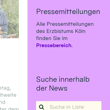
Pressemitteilungen
Alle Pressemitteilungen
des Erzbistums Köln
finden Sie im
Pressebereich
.
Suche innerhalb
der News
tag,
eltweite
und
Suche in Liste
ter dem