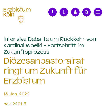
alt springen
Intensive Debatte um Rückkehr von
Kardinal Woelki - Fortschritt im
:
Zukunftsprozess
Diözesanpastoralrat
ringt um Zukunft für
Erzbistum
Datum:
15. Jan. 2022
Von:
pek-220115