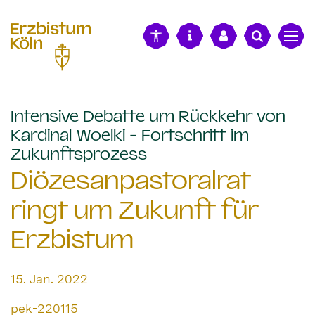
alt springen
Intensive Debatte um Rückkehr von
Kardinal Woelki - Fortschritt im
:
Zukunftsprozess
Diözesanpastoralrat
ringt um Zukunft für
Erzbistum
Datum:
15. Jan. 2022
Von:
pek-220115