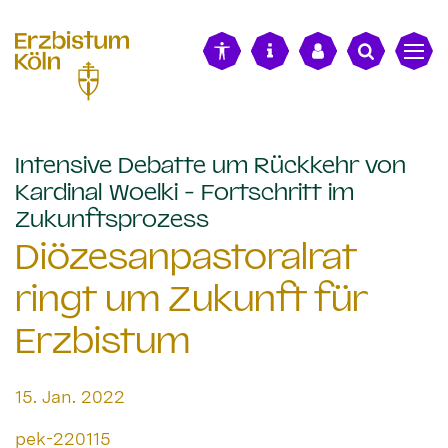
alt springen
Intensive Debatte um Rückkehr von
Kardinal Woelki - Fortschritt im
:
Zukunftsprozess
Diözesanpastoralrat
ringt um Zukunft für
Erzbistum
Datum:
15. Jan. 2022
Von:
pek-220115