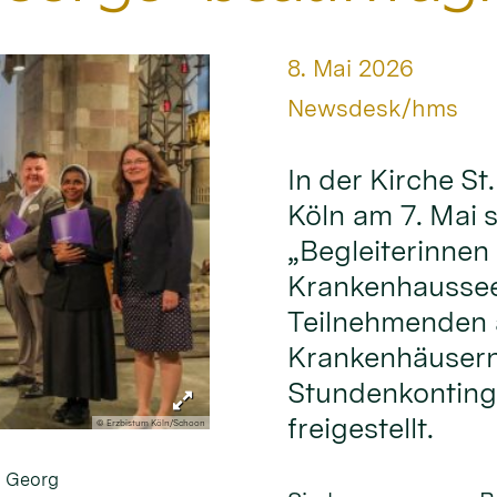
Datum:
8. Mai 2026
Von:
Newsdesk/hms
In der Kirche S
Köln am 7. Mai 
„Begleiterinnen 
Krankenhausseel
Teilnehmenden a
Krankenhäusern
Stundenkontinge
freigestellt.
© Erzbistum Köln/Schoon
. Georg