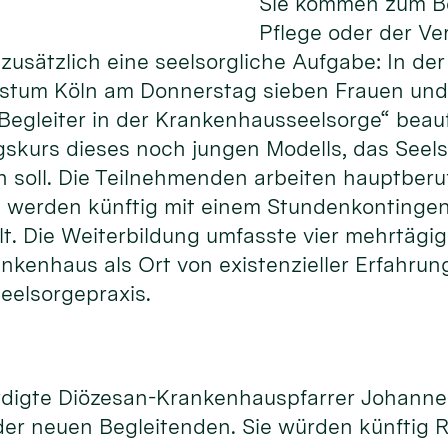
Sie kommen zum Be
Pflege oder der Ve
usätzlich eine seelsorgliche Aufgabe: In der
istum Köln am Donnerstag sieben Frauen und
Begleiter in der Krankenhausseelsorge“ beauft
gskurs dieses noch jungen Modells, das Seels
n soll. Die Teilnehmenden arbeiten hauptberuf
werden künftig mit einem Stundenkontingent
llt. Die Weiterbildung umfasste vier mehrtägi
rankenhaus als Ort von existenzieller Erfahr
eelsorgepraxis.
ürdigte Diözesan-Krankenhauspfarrer Johann
er neuen Begleitenden. Sie würden künftig R