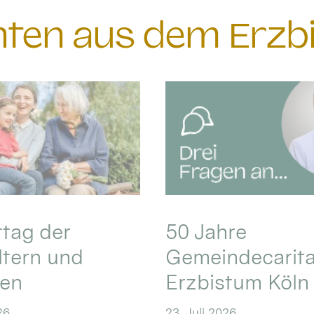
chten aus dem Erzb
ttag der
50 Jahre
ltern und
Gemeindecarita
ren
Erzbistum Köln
26
23. Juli 2026