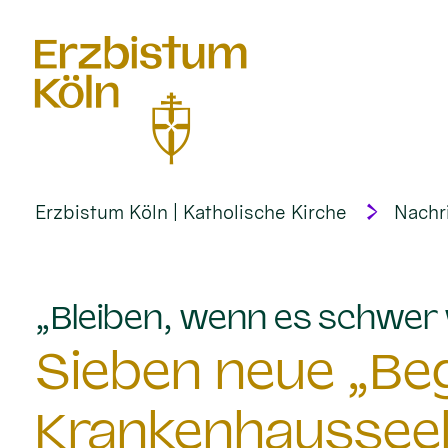
alt springen
Erzbistum Köln | Katholische Kirche
Nachr
„Bleiben, wenn es schwer 
Sieben neue „Begl
Krankenhausseel