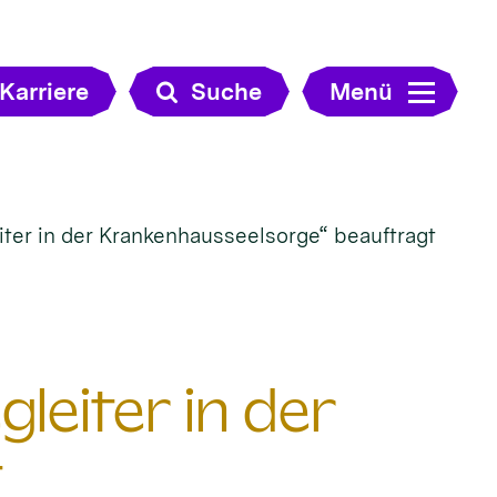
Karriere
Suche
Menü
ter in der Krankenhausseelsorge“ beauftragt
leiter in der
t