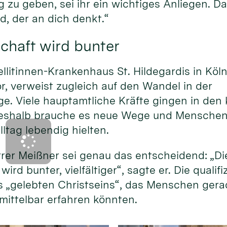
g zu geben, sei ihr ein wichtiges Anliegen. Da
d, der an dich denkt.“
chaft wird bunter
ellitinnen-Krankenhaus St. Hildegardis in Köl
or, verweist zugleich auf den Wandel in der
e. Viele hauptamtliche Kräfte gingen in d
eshalb brauche es neue Wege und Menschen, 
lltag lebendig hielten.
rer Meißner sei genau das entscheidend: „Di
ird bunter, vielfältiger“, sagte er. Die qualif
s „gelebten Christseins“, das Menschen gera
mittelbar erfahren könnten.