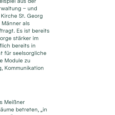
ispiel aus der
rwaltung – und
 Kirche St. Georg
 Männer als
ragt. Es ist bereits
orge stärker im
lich bereits in
 für seelsorgliche
ge Module zu
ung, Kommunikation
es Meißner
äume betreten, „in