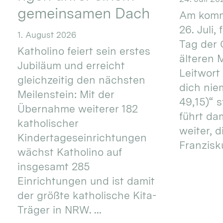
gemeinsamen Dach
Am komm
26. Juli,
1. August 2026
Tag der 
Katholino feiert sein erstes
älteren
Jubiläum und erreicht
Leitwort
gleichzeitig den nächsten
dich nie
Meilenstein: Mit der
49,15)“ s
Übernahme weiterer 182
führt dam
katholischer
weiter, d
Kindertageseinrichtungen
Franzisku
wächst Katholino auf
insgesamt 285
Einrichtungen und ist damit
der größte katholische Kita-
Träger in NRW. ...