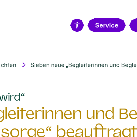
Service
ichten
Sieben neue „Begleiterinnen und Beglei
:
wird“
eiterinnen und Beg
sorge“ beauftrag