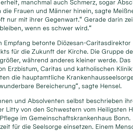
erheit, manchmal auch Schmerz, sogar Absch
 die Frauen und Männer hinein, sagte Meißner
t nur mit ihrer Gegenwart.“ Gerade darin zeig
 bleiben, wenn es schwer wird.“
 Empfang betonte Diözesan-Caritasdirektor D
ts für die Zukunft der Kirche. Die Gruppe der
größer, während anderes kleiner werde. Das M
 Erzbistum, Caritas und katholischen Klinik
ten die hauptamtliche Krankenhausseelsorge,
e wunderbare Bereicherung“, sagte Hensel.
nnen und Absolventen selbst beschrieben ihr
r Litty von den Schwestern vom Heiligsten H
r Pflege im Gemeinschaftskrankenhaus Bonn. 
szeit für die Seelsorge einsetzen. Einem Mens