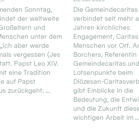
enden Sonntag,
Die Gemeindecaritas
 findet der weltweite
verbindet seit mehr a
Großeltern und
Jahren kirchliches
 Menschen unter dem
Engagement, Caritas
 „Ich aber werde
Menschen vor Ort. An
mals vergessen (Jes
Borchers, Referentin
tatt. Papst Leo XIV.
Gemeindecaritas un
it eine Tradition
Lotsenpunkte beim
ie auf Papst
Diözesan-Caritasver
s zurückgeht. ...
gibt Einblicke in die
Bedeutung, die Entw
und die Zukunft dies
wichtigen Arbeit im ..