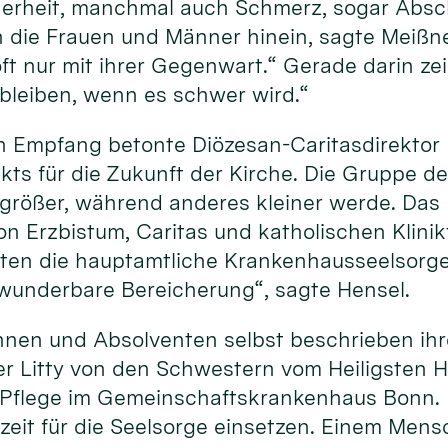
erheit, manchmal auch Schmerz, sogar Absch
 die Frauen und Männer hinein, sagte Meißner
t nur mit ihrer Gegenwart.“ Gerade darin zeig
 bleiben, wenn es schwer wird.“
 Empfang betonte Diözesan-Caritasdirektor D
ts für die Zukunft der Kirche. Die Gruppe der
größer, während anderes kleiner werde. Das M
 Erzbistum, Caritas und katholischen Klinik
ten die hauptamtliche Krankenhausseelsorge,
e wunderbare Bereicherung“, sagte Hensel.
nnen und Absolventen selbst beschrieben ihr
r Litty von den Schwestern vom Heiligsten H
r Pflege im Gemeinschaftskrankenhaus Bonn. 
szeit für die Seelsorge einsetzen. Einem Mens