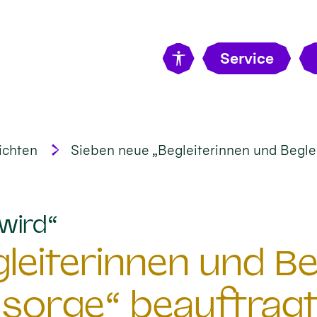
Service
ichten
Sieben neue „Begleiterinnen und Beglei
:
wird“
eiterinnen und Beg
sorge“ beauftrag