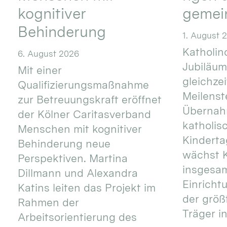
kognitiver
gemei
Behinderung
1. August 
Katholino
6. August 2026
Jubiläum
Mit einer
gleichze
Qualifizierungsmaßnahme
Meilenste
zur Betreuungskraft eröffnet
Übernahm
der Kölner Caritasverband
katholis
Menschen mit kognitiver
Kinderta
Behinderung neue
wächst K
Perspektiven. Martina
insgesa
Dillmann und Alexandra
Einricht
Katins leiten das Projekt im
der größ
Rahmen der
Träger in
Arbeitsorientierung des