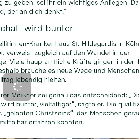
g zu geben, sei ihr ein wichtiges Anliegen. Da
d, der an dich denkt.“
chaft wird bunter
ellitinnen-Krankenhaus St. Hildegardis in Köl
or, verweist zugleich auf den Wandel in der
e. Viele hauptamtliche Kräfte gingen in d
eshalb brauche es neue Wege und Menschen, 
lltag lebendig hielten.
rer Meißner sei genau das entscheidend: „Di
ird bunter, vielfältiger“, sagte er. Die qualif
s „gelebten Christseins“, das Menschen gera
mittelbar erfahren könnten.