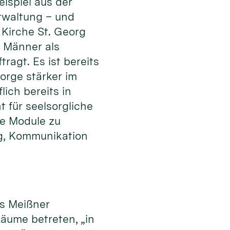
ispiel aus der
rwaltung – und
 Kirche St. Georg
 Männer als
ragt. Es ist bereits
orge stärker im
lich bereits in
 für seelsorgliche
ge Module zu
ung, Kommunikation
es Meißner
äume betreten, „in