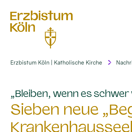
alt springen
Erzbistum Köln | Katholische Kirche
Nachr
„Bleiben, wenn es schwer 
Sieben neue „Begl
Krankenhausseel