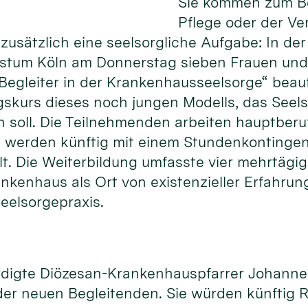
Sie kommen zum Be
Pflege oder der Ve
usätzlich eine seelsorgliche Aufgabe: In der
istum Köln am Donnerstag sieben Frauen und
Begleiter in der Krankenhausseelsorge“ beauft
gskurs dieses noch jungen Modells, das Seels
n soll. Die Teilnehmenden arbeiten hauptberuf
werden künftig mit einem Stundenkontingent
llt. Die Weiterbildung umfasste vier mehrtägi
rankenhaus als Ort von existenzieller Erfahr
eelsorgepraxis.
ürdigte Diözesan-Krankenhauspfarrer Johann
er neuen Begleitenden. Sie würden künftig R