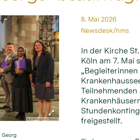
Datum:
8. Mai 2026
Von:
Newsdesk/hms
In der Kirche S
Köln am 7. Mai 
„Begleiterinnen 
Krankenhausseel
Teilnehmenden a
Krankenhäusern
Stundenkontinge
freigestellt.
© Erzbistum Köln/Schoon
. Georg