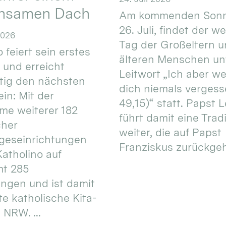
nsamen Dach
Am kommenden Sonn
26. Juli, findet der w
2026
Tag der Großeltern 
 feiert sein erstes
älteren Menschen un
 und erreicht
Leitwort „Ich aber w
itig den nächsten
dich niemals vergess
in: Mit der
49,15)“ statt. Papst L
e weiterer 182
führt damit eine Trad
cher
weiter, die auf Papst
geseinrichtungen
Franziskus zurückgeht.
atholino auf
mt 285
ungen und ist damit
te katholische Kita-
 NRW. ...