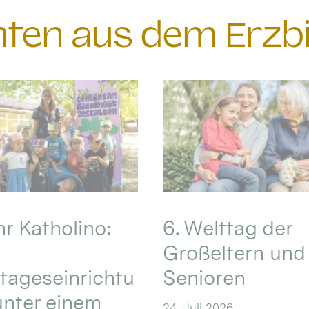
chten aus dem Erzb
hr Katholino:
6. Welttag der
Großeltern und
tageseinrichtu
Senioren
nter einem
24. Juli 2026