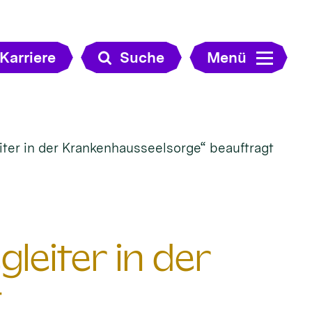
Karriere
Suche
Menü
ter in der Krankenhausseelsorge“ beauftragt
leiter in der
t