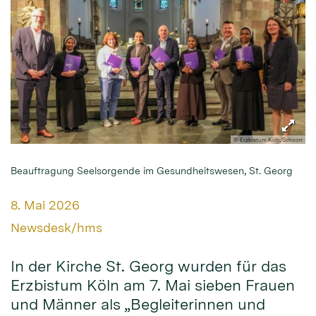
© Erzbistum Köln/Schoon
Beauftragung Seelsorgende im Gesundheitswesen, St. Georg
Datum:
8. Mai 2026
Von:
Newsdesk/hms
In der Kirche St. Georg wurden für das
Erzbistum Köln am 7. Mai sieben Frauen
und Männer als „Begleiterinnen und