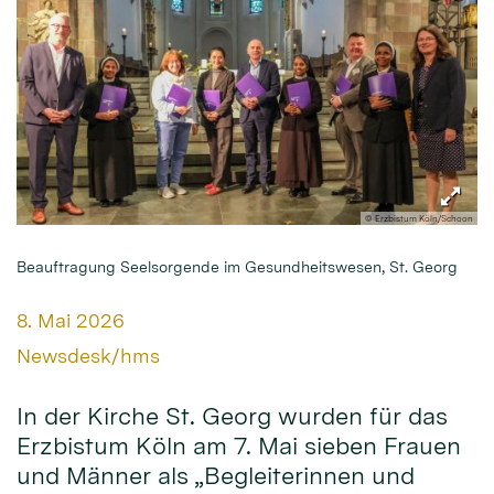
© Erzbistum Köln/Schoon
Beauftragung Seelsorgende im Gesundheitswesen, St. Georg
Datum:
8. Mai 2026
Von:
Newsdesk/hms
In der Kirche St. Georg wurden für das
Erzbistum Köln am 7. Mai sieben Frauen
und Männer als „Begleiterinnen und