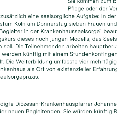
Sie kommen zum Be
Pflege oder der Ve
usätzlich eine seelsorgliche Aufgabe: In der
istum Köln am Donnerstag sieben Frauen und
Begleiter in der Krankenhausseelsorge“ beauft
gskurs dieses noch jungen Modells, das Seels
n soll. Die Teilnehmenden arbeiten hauptberuf
werden künftig mit einem Stundenkontingent
llt. Die Weiterbildung umfasste vier mehrtägi
rankenhaus als Ort von existenzieller Erfahr
eelsorgepraxis.
ürdigte Diözesan-Krankenhauspfarrer Johann
er neuen Begleitenden. Sie würden künftig R