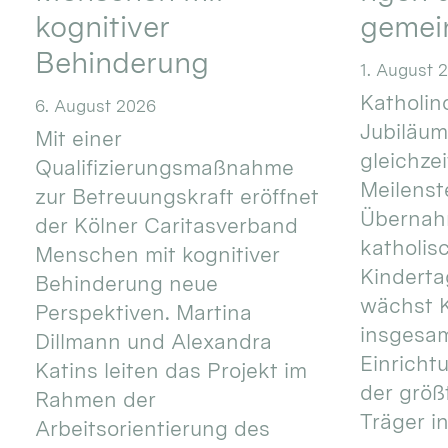
kognitiver
gemei
Behinderung
1. August 
Katholino
6. August 2026
Jubiläum
Mit einer
gleichze
Qualifizierungsmaßnahme
Meilenste
zur Betreuungskraft eröffnet
Übernahm
der Kölner Caritasverband
katholis
Menschen mit kognitiver
Kinderta
Behinderung neue
wächst K
Perspektiven. Martina
insgesa
Dillmann und Alexandra
Einricht
Katins leiten das Projekt im
der größ
Rahmen der
Träger in
Arbeitsorientierung des