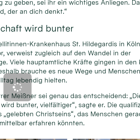
g zu geben, sei ihr ein wichtiges Anliegen. Da
d, der an dich denkt.“
chaft wird bunter
ellitinnen-Krankenhaus St. Hildegardis in Köl
or, verweist zugleich auf den Wandel in der
e. Viele hauptamtliche Kräfte gingen in d
eshalb brauche es neue Wege und Menschen, 
lltag lebendig hielten.
rer Meißner sei genau das entscheidend: „Di
ird bunter, vielfältiger“, sagte er. Die qualif
s „gelebten Christseins“, das Menschen gera
mittelbar erfahren könnten.