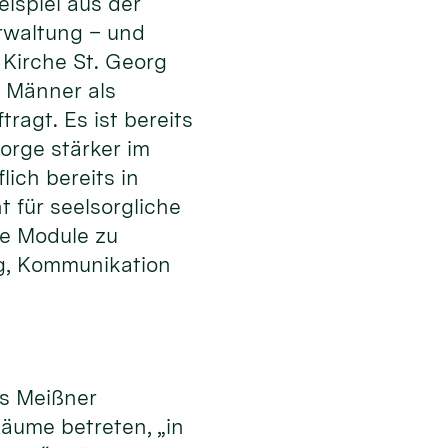
ispiel aus der
rwaltung – und
 Kirche St. Georg
 Männer als
ragt. Es ist bereits
orge stärker im
lich bereits in
 für seelsorgliche
ge Module zu
ung, Kommunikation
es Meißner
äume betreten, „in