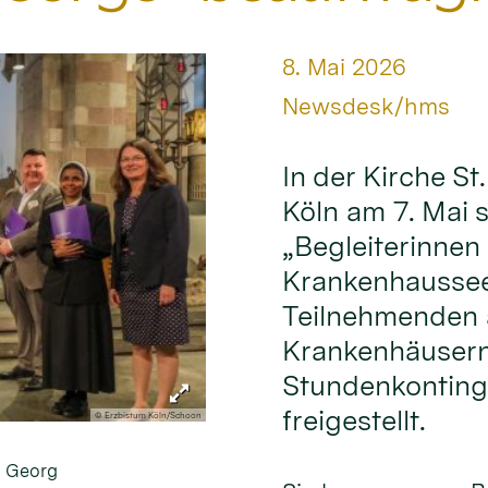
Datum:
8. Mai 2026
Von:
Newsdesk/hms
In der Kirche S
Köln am 7. Mai 
„Begleiterinnen 
Krankenhausseel
Teilnehmenden a
Krankenhäusern
Stundenkontinge
freigestellt.
© Erzbistum Köln/Schoon
. Georg