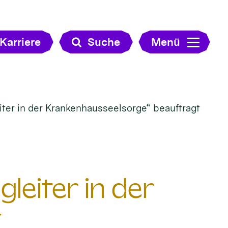
Karriere
Suche
Menü
ter in der Krankenhausseelsorge“ beauftragt
leiter in der
t