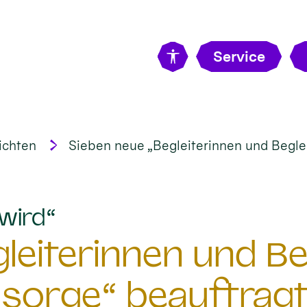
Service
ichten
Sieben neue „Begleiterinnen und Beglei
:
wird“
eiterinnen und Beg
sorge“ beauftrag