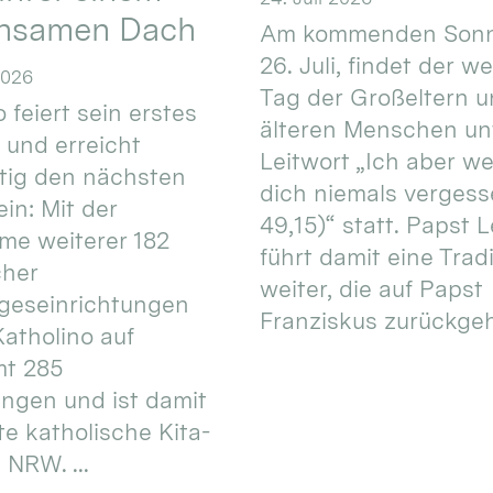
nsamen Dach
Am kommenden Sonn
26. Juli, findet der w
2026
Tag der Großeltern 
 feiert sein erstes
älteren Menschen un
 und erreicht
Leitwort „Ich aber w
itig den nächsten
dich niemals vergess
in: Mit der
49,15)“ statt. Papst L
e weiterer 182
führt damit eine Trad
cher
weiter, die auf Papst
geseinrichtungen
Franziskus zurückgeht.
atholino auf
mt 285
ungen und ist damit
te katholische Kita-
 NRW. ...