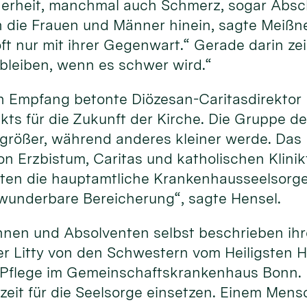
erheit, manchmal auch Schmerz, sogar Absch
 die Frauen und Männer hinein, sagte Meißner
t nur mit ihrer Gegenwart.“ Gerade darin zeig
 bleiben, wenn es schwer wird.“
 Empfang betonte Diözesan-Caritasdirektor D
ts für die Zukunft der Kirche. Die Gruppe der
größer, während anderes kleiner werde. Das M
 Erzbistum, Caritas und katholischen Klinik
ten die hauptamtliche Krankenhausseelsorge,
e wunderbare Bereicherung“, sagte Hensel.
nnen und Absolventen selbst beschrieben ihr
r Litty von den Schwestern vom Heiligsten H
r Pflege im Gemeinschaftskrankenhaus Bonn. 
szeit für die Seelsorge einsetzen. Einem Mens