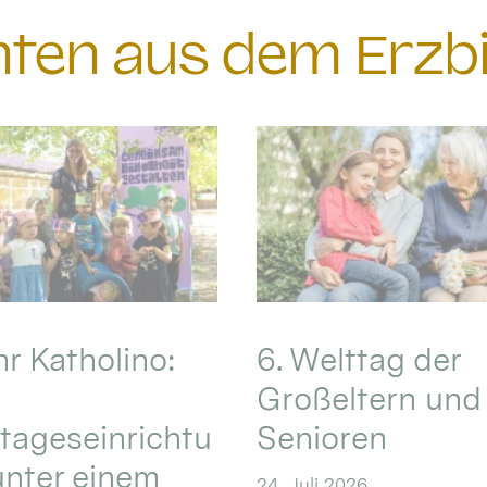
chten aus dem Erzb
hr Katholino:
6. Welttag der
Großeltern und
tageseinrichtu
Senioren
nter einem
24. Juli 2026