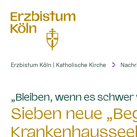
alt springen
Erzbistum Köln | Katholische Kirche
Nachr
„Bleiben, wenn es schwer 
Sieben neue „Begl
Krankenhausseel