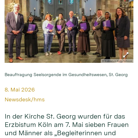
© Erzbistum Köln/Schoon
Beauftragung Seelsorgende im Gesundheitswesen, St. Georg
Datum:
8. Mai 2026
Von:
Newsdesk/hms
In der Kirche St. Georg wurden für das
Erzbistum Köln am 7. Mai sieben Frauen
und Männer als „Begleiterinnen und