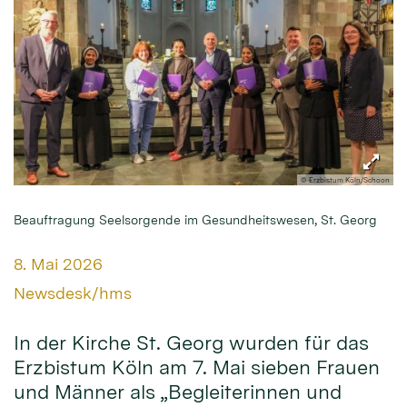
© Erzbistum Köln/Schoon
Beauftragung Seelsorgende im Gesundheitswesen, St. Georg
Datum:
8. Mai 2026
Von:
Newsdesk/hms
In der Kirche St. Georg wurden für das
Erzbistum Köln am 7. Mai sieben Frauen
und Männer als „Begleiterinnen und