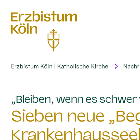
alt springen
Erzbistum Köln | Katholische Kirche
Nachr
„Bleiben, wenn es schwer 
Sieben neue „Begl
Krankenhausseel