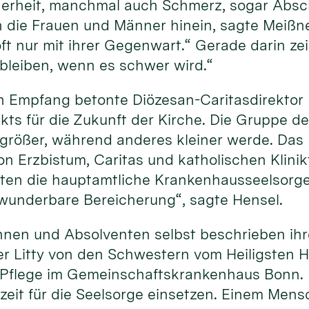
erheit, manchmal auch Schmerz, sogar Absch
 die Frauen und Männer hinein, sagte Meißner
t nur mit ihrer Gegenwart.“ Gerade darin zeig
 bleiben, wenn es schwer wird.“
 Empfang betonte Diözesan-Caritasdirektor D
ts für die Zukunft der Kirche. Die Gruppe der
größer, während anderes kleiner werde. Das M
 Erzbistum, Caritas und katholischen Klinik
ten die hauptamtliche Krankenhausseelsorge,
e wunderbare Bereicherung“, sagte Hensel.
nnen und Absolventen selbst beschrieben ihr
r Litty von den Schwestern vom Heiligsten H
r Pflege im Gemeinschaftskrankenhaus Bonn. 
szeit für die Seelsorge einsetzen. Einem Mens