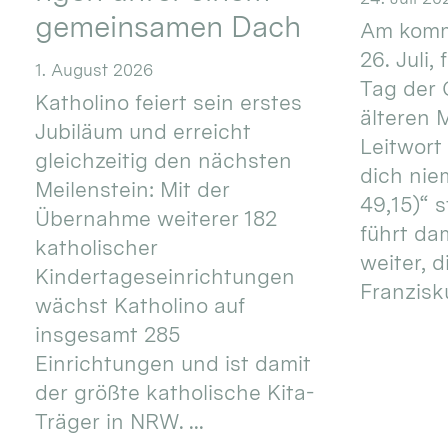
gemeinsamen Dach
Am komm
26. Juli,
1. August 2026
Tag der 
Katholino feiert sein erstes
älteren
Jubiläum und erreicht
Leitwort
gleichzeitig den nächsten
dich nie
Meilenstein: Mit der
49,15)“ s
Übernahme weiterer 182
führt dam
katholischer
weiter, d
Kindertageseinrichtungen
Franzisku
wächst Katholino auf
insgesamt 285
Einrichtungen und ist damit
der größte katholische Kita-
Träger in NRW. ...