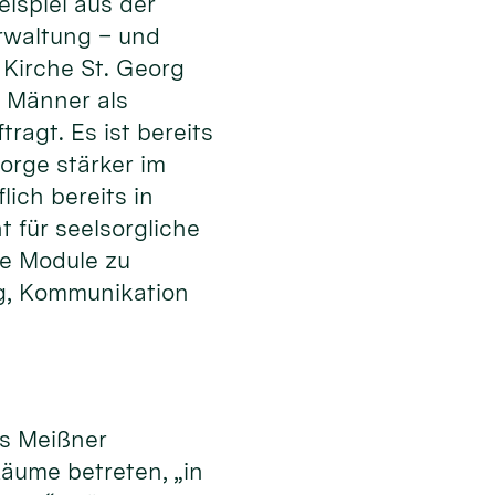
ispiel aus der
rwaltung – und
 Kirche St. Georg
 Männer als
ragt. Es ist bereits
orge stärker im
lich bereits in
 für seelsorgliche
ge Module zu
ung, Kommunikation
es Meißner
äume betreten, „in