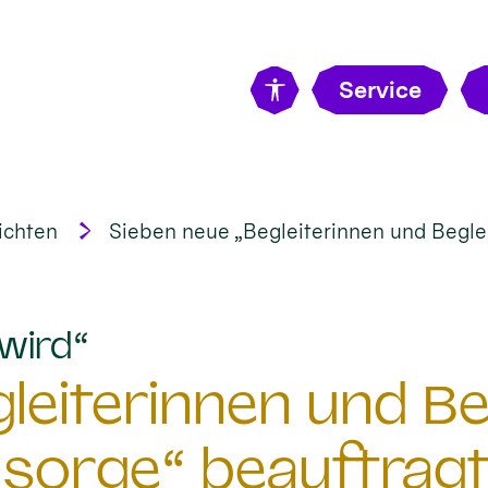
Service
ichten
Sieben neue „Begleiterinnen und Beglei
:
wird“
eiterinnen und Beg
sorge“ beauftrag