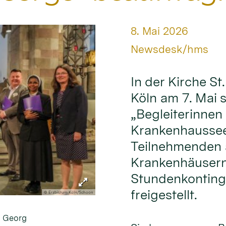
Datum:
8. Mai 2026
Von:
Newsdesk/hms
In der Kirche S
Köln am 7. Mai 
„Begleiterinnen 
Krankenhausseel
Teilnehmenden a
Krankenhäusern
Stundenkontinge
freigestellt.
© Erzbistum Köln/Schoon
. Georg