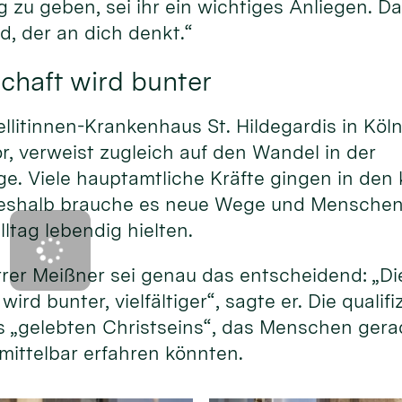
g zu geben, sei ihr ein wichtiges Anliegen. Da
d, der an dich denkt.“
chaft wird bunter
ellitinnen-Krankenhaus St. Hildegardis in Köl
or, verweist zugleich auf den Wandel in der
e. Viele hauptamtliche Kräfte gingen in d
eshalb brauche es neue Wege und Menschen, 
lltag lebendig hielten.
rer Meißner sei genau das entscheidend: „Di
ird bunter, vielfältiger“, sagte er. Die qualif
s „gelebten Christseins“, das Menschen gera
mittelbar erfahren könnten.