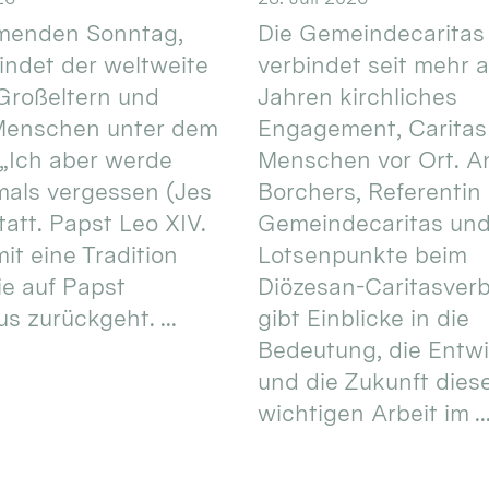
enden Sonntag,
Die Gemeindecaritas
 findet der weltweite
verbindet seit mehr a
Großeltern und
Jahren kirchliches
 Menschen unter dem
Engagement, Caritas
 „Ich aber werde
Menschen vor Ort. An
mals vergessen (Jes
Borchers, Referentin
tatt. Papst Leo XIV.
Gemeindecaritas un
it eine Tradition
Lotsenpunkte beim
ie auf Papst
Diözesan-Caritasver
s zurückgeht. ...
gibt Einblicke in die
Bedeutung, die Entw
und die Zukunft dies
wichtigen Arbeit im ..