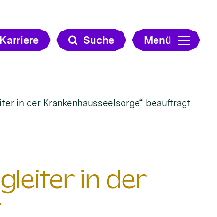
Karriere
Suche
Menü
ter in der Krankenhausseelsorge“ beauftragt
leiter in der
t