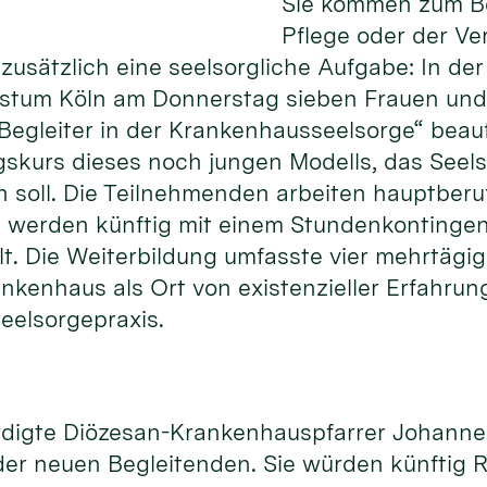
Sie kommen zum Be
Pflege oder der Ve
usätzlich eine seelsorgliche Aufgabe: In der
istum Köln am Donnerstag sieben Frauen und
Begleiter in der Krankenhausseelsorge“ beauft
gskurs dieses noch jungen Modells, das Seels
n soll. Die Teilnehmenden arbeiten hauptberuf
werden künftig mit einem Stundenkontingent
llt. Die Weiterbildung umfasste vier mehrtägi
rankenhaus als Ort von existenzieller Erfahr
eelsorgepraxis.
ürdigte Diözesan-Krankenhauspfarrer Johann
er neuen Begleitenden. Sie würden künftig R