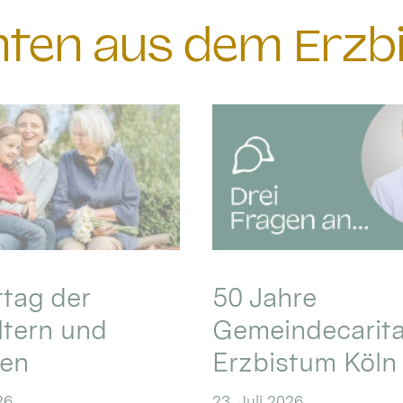
chten aus dem Erzb
ttag der
50 Jahre
ltern und
Gemeindecarita
ren
Erzbistum Köln
26
23. Juli 2026