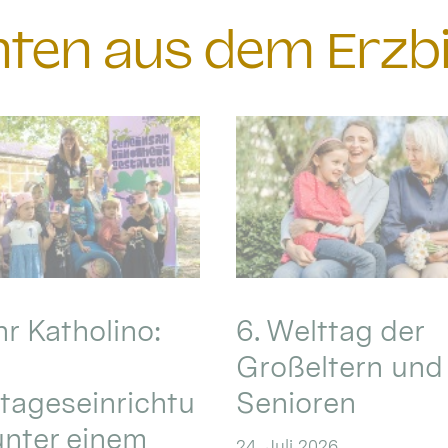
chten aus dem Erzb
hr Katholino:
6. Welttag der
Großeltern und
tageseinrichtu
Senioren
nter einem
24. Juli 2026