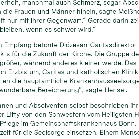
erheit, manchmal auch Schmerz, sogar Absch
 die Frauen und Männer hinein, sagte Meißner
t nur mit ihrer Gegenwart.“ Gerade darin zeig
 bleiben, wenn es schwer wird.“
 Empfang betonte Diözesan-Caritasdirektor D
ts für die Zukunft der Kirche. Die Gruppe der
größer, während anderes kleiner werde. Das M
 Erzbistum, Caritas und katholischen Klinik
ten die hauptamtliche Krankenhausseelsorge,
e wunderbare Bereicherung“, sagte Hensel.
nnen und Absolventen selbst beschrieben ihr
r Litty von den Schwestern vom Heiligsten H
r Pflege im Gemeinschaftskrankenhaus Bonn. 
szeit für die Seelsorge einsetzen. Einem Mens