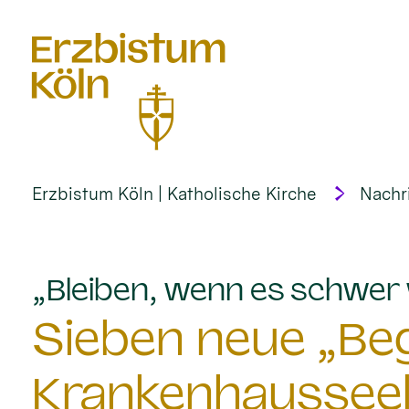
alt springen
Erzbistum Köln | Katholische Kirche
Nachr
„Bleiben, wenn es schwer 
Sieben neue „Begl
Krankenhausseel