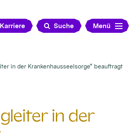
Karriere
Suche
Menü
ter in der Krankenhausseelsorge“ beauftragt
leiter in der
t