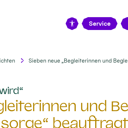
Service
ichten
Sieben neue „Begleiterinnen und Beglei
:
wird“
eiterinnen und Beg
sorge“ beauftrag