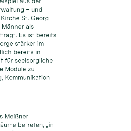
ispiel aus der
rwaltung – und
 Kirche St. Georg
 Männer als
ragt. Es ist bereits
orge stärker im
lich bereits in
 für seelsorgliche
ge Module zu
ung, Kommunikation
es Meißner
äume betreten, „in