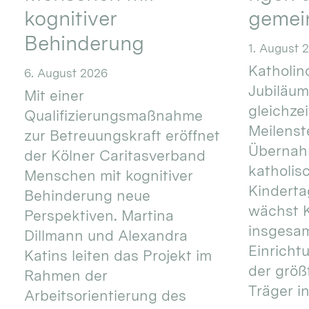
kognitiver
gemei
Behinderung
1. August 
Katholino
6. August 2026
Jubiläum
Mit einer
gleichze
Qualifizierungsmaßnahme
Meilenste
zur Betreuungskraft eröffnet
Übernahm
der Kölner Caritasverband
katholis
Menschen mit kognitiver
Kinderta
Behinderung neue
wächst K
Perspektiven. Martina
insgesa
Dillmann und Alexandra
Einricht
Katins leiten das Projekt im
der größ
Rahmen der
Träger in
Arbeitsorientierung des