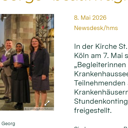
Datum:
8. Mai 2026
Von:
Newsdesk/hms
In der Kirche S
Köln am 7. Mai 
„Begleiterinnen 
Krankenhausseel
Teilnehmenden a
Krankenhäusern
Stundenkontinge
freigestellt.
© Erzbistum Köln/Schoon
. Georg