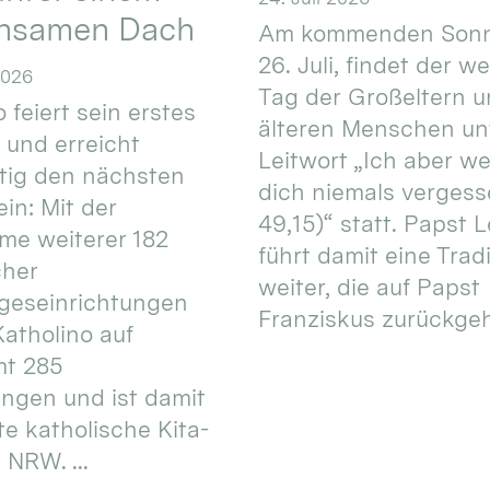
nsamen Dach
Am kommenden Sonn
26. Juli, findet der w
2026
Tag der Großeltern 
 feiert sein erstes
älteren Menschen un
 und erreicht
Leitwort „Ich aber w
itig den nächsten
dich niemals vergess
in: Mit der
49,15)“ statt. Papst L
e weiterer 182
führt damit eine Trad
cher
weiter, die auf Papst
geseinrichtungen
Franziskus zurückgeht.
atholino auf
mt 285
ungen und ist damit
te katholische Kita-
 NRW. ...