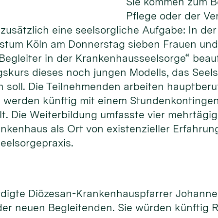
Sie kommen zum Be
Pflege oder der Ve
usätzlich eine seelsorgliche Aufgabe: In der
istum Köln am Donnerstag sieben Frauen und
Begleiter in der Krankenhausseelsorge“ beauft
gskurs dieses noch jungen Modells, das Seels
n soll. Die Teilnehmenden arbeiten hauptberuf
werden künftig mit einem Stundenkontingent
llt. Die Weiterbildung umfasste vier mehrtägi
rankenhaus als Ort von existenzieller Erfahr
eelsorgepraxis.
ürdigte Diözesan-Krankenhauspfarrer Johann
er neuen Begleitenden. Sie würden künftig R