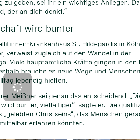
g zu geben, sei ihr ein wichtiges Anliegen. Da
d, der an dich denkt.“
chaft wird bunter
ellitinnen-Krankenhaus St. Hildegardis in Köl
or, verweist zugleich auf den Wandel in der
e. Viele hauptamtliche Kräfte gingen in d
eshalb brauche es neue Wege und Menschen, 
lltag lebendig hielten.
rer Meißner sei genau das entscheidend: „Di
ird bunter, vielfältiger“, sagte er. Die qualif
s „gelebten Christseins“, das Menschen gera
mittelbar erfahren könnten.