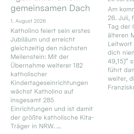
gemeinsamen Dach
Am komm
26. Juli,
1. August 2026
Tag der 
Katholino feiert sein erstes
älteren
Jubiläum und erreicht
Leitwort
gleichzeitig den nächsten
dich nie
Meilenstein: Mit der
49,15)“ s
Übernahme weiterer 182
führt dam
katholischer
weiter, d
Kindertageseinrichtungen
Franzisku
wächst Katholino auf
insgesamt 285
Einrichtungen und ist damit
der größte katholische Kita-
Träger in NRW. ...