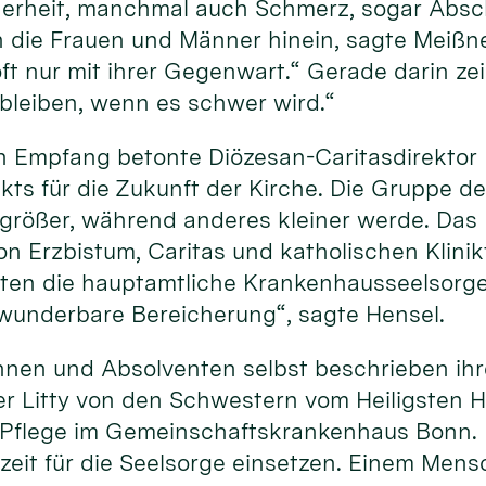
erheit, manchmal auch Schmerz, sogar Absch
 die Frauen und Männer hinein, sagte Meißner
t nur mit ihrer Gegenwart.“ Gerade darin zeig
 bleiben, wenn es schwer wird.“
 Empfang betonte Diözesan-Caritasdirektor D
ts für die Zukunft der Kirche. Die Gruppe der
größer, während anderes kleiner werde. Das M
 Erzbistum, Caritas und katholischen Klinik
ten die hauptamtliche Krankenhausseelsorge,
e wunderbare Bereicherung“, sagte Hensel.
nnen und Absolventen selbst beschrieben ihr
r Litty von den Schwestern vom Heiligsten H
r Pflege im Gemeinschaftskrankenhaus Bonn. 
szeit für die Seelsorge einsetzen. Einem Mens