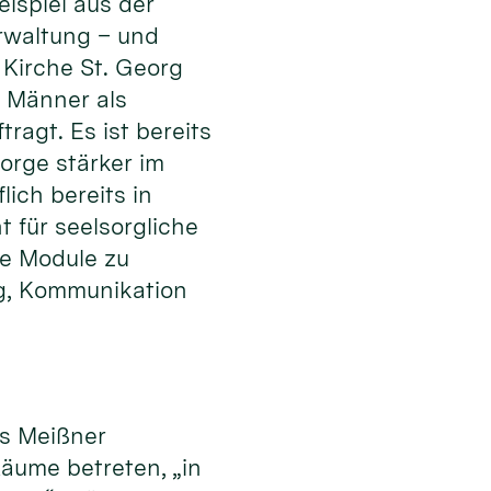
ispiel aus der
rwaltung – und
 Kirche St. Georg
 Männer als
ragt. Es ist bereits
orge stärker im
lich bereits in
 für seelsorgliche
ge Module zu
ung, Kommunikation
es Meißner
äume betreten, „in