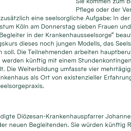
Sie kommen zum Be
Pflege oder der Ve
usätzlich eine seelsorgliche Aufgabe: In der
istum Köln am Donnerstag sieben Frauen und
Begleiter in der Krankenhausseelsorge“ beauft
gskurs dieses noch jungen Modells, das Seels
n soll. Die Teilnehmenden arbeiten hauptberuf
werden künftig mit einem Stundenkontingent
llt. Die Weiterbildung umfasste vier mehrtägi
rankenhaus als Ort von existenzieller Erfahr
eelsorgepraxis.
ürdigte Diözesan-Krankenhauspfarrer Johann
er neuen Begleitenden. Sie würden künftig R