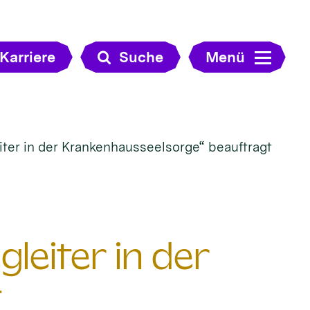
Karriere
Suche
Menü
ter in der Krankenhausseelsorge“ beauftragt
leiter in der
t