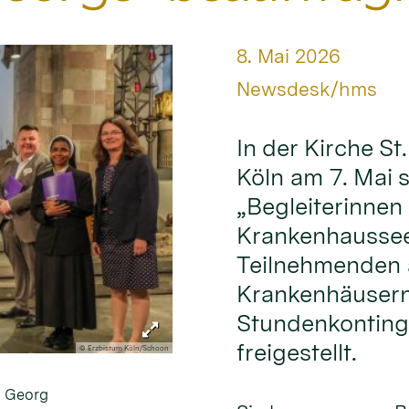
Datum:
8. Mai 2026
Von:
Newsdesk/hms
In der Kirche S
Köln am 7. Mai 
„Begleiterinnen 
Krankenhausseel
Teilnehmenden a
Krankenhäusern
Stundenkontinge
freigestellt.
© Erzbistum Köln/Schoon
. Georg