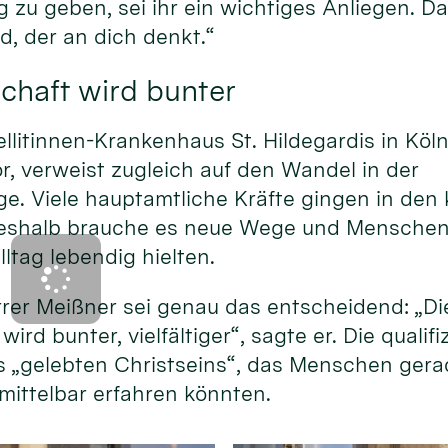
g zu geben, sei ihr ein wichtiges Anliegen. Da
d, der an dich denkt.“
chaft wird bunter
ellitinnen-Krankenhaus St. Hildegardis in Köl
or, verweist zugleich auf den Wandel in der
e. Viele hauptamtliche Kräfte gingen in d
eshalb brauche es neue Wege und Menschen, 
lltag lebendig hielten.
rer Meißner sei genau das entscheidend: „Di
ird bunter, vielfältiger“, sagte er. Die qualif
s „gelebten Christseins“, das Menschen gera
mittelbar erfahren könnten.