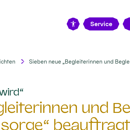
Service
ichten
Sieben neue „Begleiterinnen und Beglei
:
wird“
eiterinnen und Beg
sorge“ beauftrag