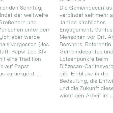
enden Sonntag,
Die Gemeindecaritas
 findet der weltweite
verbindet seit mehr a
Großeltern und
Jahren kirchliches
 Menschen unter dem
Engagement, Caritas
 „Ich aber werde
Menschen vor Ort. An
mals vergessen (Jes
Borchers, Referentin
tatt. Papst Leo XIV.
Gemeindecaritas un
it eine Tradition
Lotsenpunkte beim
ie auf Papst
Diözesan-Caritasver
s zurückgeht. ...
gibt Einblicke in die
Bedeutung, die Entw
und die Zukunft dies
wichtigen Arbeit im ..