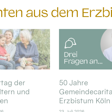
chten aus dem Erzb
ttag der
50 Jahre
ltern und
Gemeindecarita
ren
Erzbistum Köln
26
23. Juli 2026