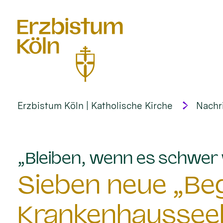
alt springen
Erzbistum Köln | Katholische Kirche
Nachr
„Bleiben, wenn es schwer 
Sieben neue „Begl
Krankenhausseel