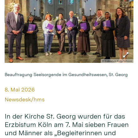
© Erzbistum Köln/Schoon
Beauftragung Seelsorgende im Gesundheitswesen, St. Georg
Datum:
8. Mai 2026
Von:
Newsdesk/hms
In der Kirche St. Georg wurden für das
Erzbistum Köln am 7. Mai sieben Frauen
und Männer als „Begleiterinnen und