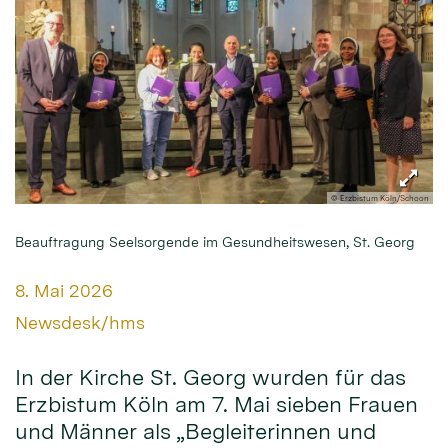
© Erzbistum Köln/Schoon
Beauftragung Seelsorgende im Gesundheitswesen, St. Georg
Datum:
8. Mai 2026
Von:
Newsdesk/hms
In der Kirche St. Georg wurden für das
Erzbistum Köln am 7. Mai sieben Frauen
und Männer als „Begleiterinnen und