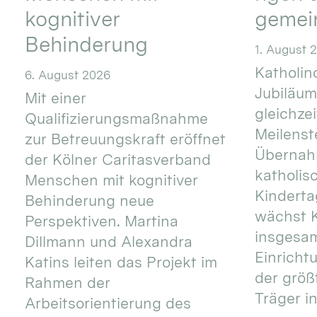
kognitiver
gemei
Behinderung
1. August 
Katholino
6. August 2026
Jubiläum
Mit einer
gleichze
Qualifizierungsmaßnahme
Meilenste
zur Betreuungskraft eröffnet
Übernahm
der Kölner Caritasverband
katholis
Menschen mit kognitiver
Kinderta
Behinderung neue
wächst K
Perspektiven. Martina
insgesa
Dillmann und Alexandra
Einricht
Katins leiten das Projekt im
der größ
Rahmen der
Träger in
Arbeitsorientierung des