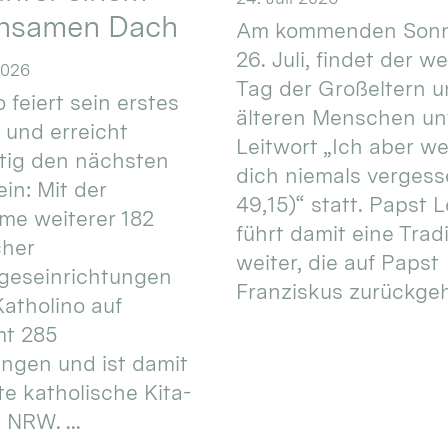
nsamen Dach
Am kommenden Sonn
26. Juli, findet der w
2026
Tag der Großeltern 
 feiert sein erstes
älteren Menschen un
 und erreicht
Leitwort „Ich aber w
itig den nächsten
dich niemals vergess
in: Mit der
49,15)“ statt. Papst L
e weiterer 182
führt damit eine Trad
cher
weiter, die auf Papst
geseinrichtungen
Franziskus zurückgeht.
atholino auf
mt 285
ungen und ist damit
te katholische Kita-
 NRW. ...