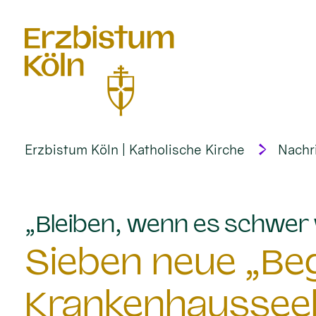
alt springen
Erzbistum Köln | Katholische Kirche
Nachr
„Bleiben, wenn es schwer 
Sieben neue „Begl
Krankenhausseel