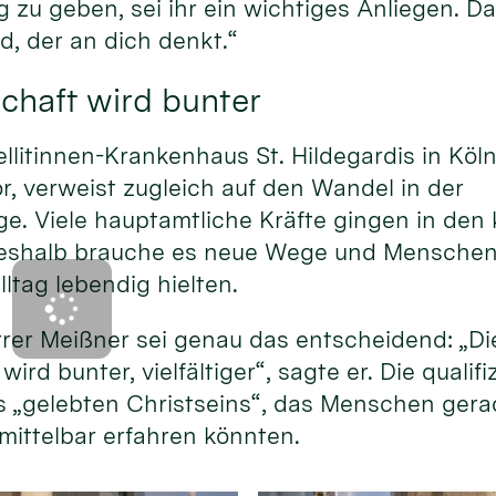
g zu geben, sei ihr ein wichtiges Anliegen. Da
d, der an dich denkt.“
chaft wird bunter
ellitinnen-Krankenhaus St. Hildegardis in Köl
or, verweist zugleich auf den Wandel in der
e. Viele hauptamtliche Kräfte gingen in d
eshalb brauche es neue Wege und Menschen, 
lltag lebendig hielten.
rer Meißner sei genau das entscheidend: „Di
ird bunter, vielfältiger“, sagte er. Die qualif
s „gelebten Christseins“, das Menschen gera
mittelbar erfahren könnten.