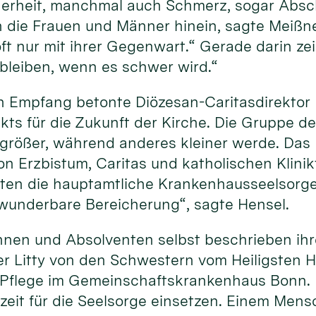
erheit, manchmal auch Schmerz, sogar Absch
 die Frauen und Männer hinein, sagte Meißner
t nur mit ihrer Gegenwart.“ Gerade darin zeig
 bleiben, wenn es schwer wird.“
 Empfang betonte Diözesan-Caritasdirektor D
ts für die Zukunft der Kirche. Die Gruppe der
größer, während anderes kleiner werde. Das M
 Erzbistum, Caritas und katholischen Klinik
ten die hauptamtliche Krankenhausseelsorge,
e wunderbare Bereicherung“, sagte Hensel.
nnen und Absolventen selbst beschrieben ihr
r Litty von den Schwestern vom Heiligsten H
r Pflege im Gemeinschaftskrankenhaus Bonn. 
szeit für die Seelsorge einsetzen. Einem Mens