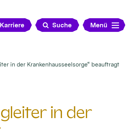
Karriere
Suche
Menü
ter in der Krankenhausseelsorge“ beauftragt
leiter in der
t