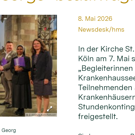
Datum:
8. Mai 2026
Von:
Newsdesk/hms
In der Kirche S
Köln am 7. Mai 
„Begleiterinnen 
Krankenhausseel
Teilnehmenden a
Krankenhäusern
Stundenkontinge
freigestellt.
© Erzbistum Köln/Schoon
. Georg