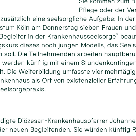
Sie kommen zum Be
Pflege oder der Ve
usätzlich eine seelsorgliche Aufgabe: In der
istum Köln am Donnerstag sieben Frauen und
Begleiter in der Krankenhausseelsorge“ beauft
gskurs dieses noch jungen Modells, das Seels
n soll. Die Teilnehmenden arbeiten hauptberuf
werden künftig mit einem Stundenkontingent
llt. Die Weiterbildung umfasste vier mehrtägi
rankenhaus als Ort von existenzieller Erfahr
eelsorgepraxis.
ürdigte Diözesan-Krankenhauspfarrer Johann
er neuen Begleitenden. Sie würden künftig R