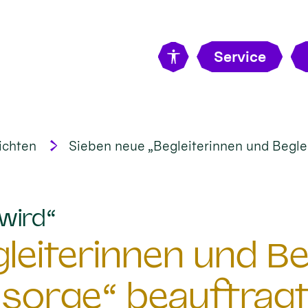
Service
ichten
Sieben neue „Begleiterinnen und Beglei
:
wird“
eiterinnen und Beg
sorge“ beauftrag