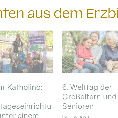
chten aus dem Erzb
hr Katholino:
6. Welttag der
Großeltern und
tageseinrichtu
Senioren
nter einem
24. Juli 2026