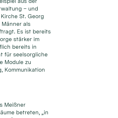
ispiel aus der
rwaltung – und
 Kirche St. Georg
 Männer als
ragt. Es ist bereits
orge stärker im
lich bereits in
 für seelsorgliche
ge Module zu
ung, Kommunikation
es Meißner
äume betreten, „in