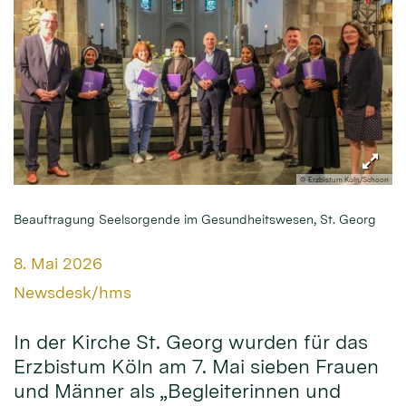
© Erzbistum Köln/Schoon
Beauftragung Seelsorgende im Gesundheitswesen, St. Georg
Datum:
8. Mai 2026
Von:
Newsdesk/hms
In der Kirche St. Georg wurden für das
Erzbistum Köln am 7. Mai sieben Frauen
und Männer als „Begleiterinnen und