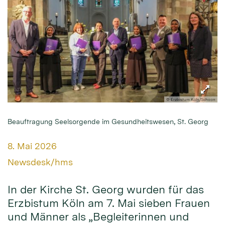
© Erzbistum Köln/Schoon
Beauftragung Seelsorgende im Gesundheitswesen, St. Georg
Datum:
8. Mai 2026
Von:
Newsdesk/hms
In der Kirche St. Georg wurden für das
Erzbistum Köln am 7. Mai sieben Frauen
und Männer als „Begleiterinnen und